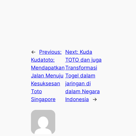
←
Previous:
Next:
Kuda
Kudatoto:
TOTO dan juga
Mendapatkan
Transformasi
Jalan Menuju
Togel dalam
Kesuksesan
jaringan di
Toto
dalam Negara
Singapore
Indonesia
→