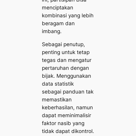
menciptakan
kombinasi yang lebih
beragam dan
imbang.
Sebagai penutup,
penting untuk tetap
tegas dan mengatur
pertaruhan dengan
bijak. Menggunakan
data statistik
sebagai panduan tak
memastikan
keberhasilan, namun
dapat meminimalisir
faktor nasib yang
tidak dapat dikontrol.