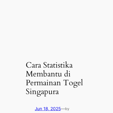
Cara Statistika
Membantu di
Permainan Togel
Singapura
Jun 18, 2025
—
by