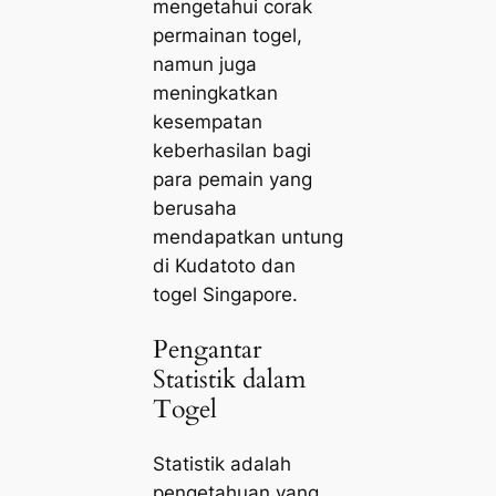
mengetahui corak
permainan togel,
namun juga
meningkatkan
kesempatan
keberhasilan bagi
para pemain yang
berusaha
mendapatkan untung
di Kudatoto dan
togel Singapore.
Pengantar
Statistik dalam
Togel
Statistik adalah
pengetahuan yang