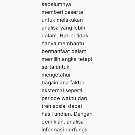
sebelumnya
memberi peserta
untuk melakukan
analisa yang lebih
dalam. Hal ini tidak
hanya membantu
bermanfaat dalam
memilih angka tetapi
serta untuk
mengetahui
bagaimana faktor
eksternal seperti
periode waktu dan
tren sosial dapat
hasil undian. Dengan
demikian, analisa
informasi berfungsi