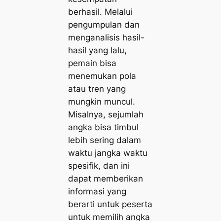
berhasil. Melalui
pengumpulan dan
menganalisis hasil-
hasil yang lalu,
pemain bisa
menemukan pola
atau tren yang
mungkin muncul.
Misalnya, sejumlah
angka bisa timbul
lebih sering dalam
waktu jangka waktu
spesifik, dan ini
dapat memberikan
informasi yang
berarti untuk peserta
untuk memilih angka