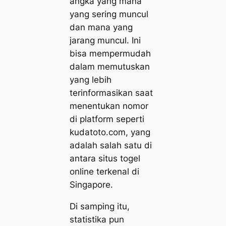
angka yang mana
yang sering muncul
dan mana yang
jarang muncul. Ini
bisa mempermudah
dalam memutuskan
yang lebih
terinformasikan saat
menentukan nomor
di platform seperti
kudatoto.com, yang
adalah salah satu di
antara situs togel
online terkenal di
Singapore.
Di samping itu,
statistika pun