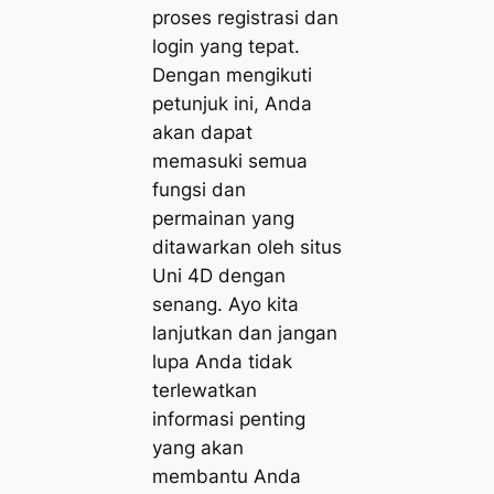
proses registrasi dan
login yang tepat.
Dengan mengikuti
petunjuk ini, Anda
akan dapat
memasuki semua
fungsi dan
permainan yang
ditawarkan oleh situs
Uni 4D dengan
senang. Ayo kita
lanjutkan dan jangan
lupa Anda tidak
terlewatkan
informasi penting
yang akan
membantu Anda