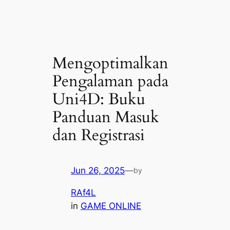
Mengoptimalkan
Pengalaman pada
Uni4D: Buku
Panduan Masuk
dan Registrasi
Jun 26, 2025
—
by
RAf4L
in
GAME ONLINE