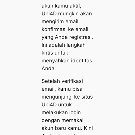
akun kamu aktif,
Uni4D mungkin akan
mengirim email
konfirmasi ke email
yang Anda registrasi.
Ini adalah langkah
kritis untuk
menyahkan identitas
Anda.
Setelah verifikasi
email, kamu bisa
mengunjungi ke situs
Uni4D untuk
melakukan login
dengan memakai
akun baru kamu. Kini