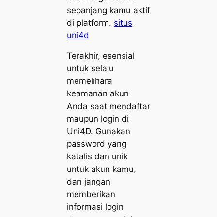
sepanjang kamu aktif
di platform.
situs
uni4d
Terakhir, esensial
untuk selalu
memelihara
keamanan akun
Anda saat mendaftar
maupun login di
Uni4D. Gunakan
password yang
katalis dan unik
untuk akun kamu,
dan jangan
memberikan
informasi login