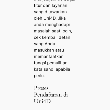
fitur dan layanan
yang ditawarkan
oleh Uni4D. Jika
anda menghadapi
masalah saat login,
cek kembali detail
yang Anda
masukkan atau
memanfaatkan
fungsi pemulihan
kata sandi apabila
perlu.
Proses
Pendaftaran di
Uni4D