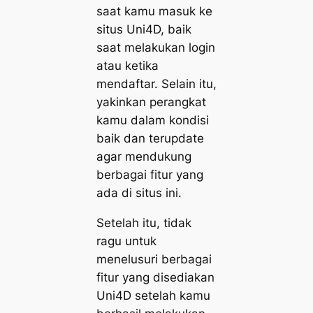
saat kamu masuk ke
situs Uni4D, baik
saat melakukan login
atau ketika
mendaftar. Selain itu,
yakinkan perangkat
kamu dalam kondisi
baik dan terupdate
agar mendukung
berbagai fitur yang
ada di situs ini.
Setelah itu, tidak
ragu untuk
menelusuri berbagai
fitur yang disediakan
Uni4D setelah kamu