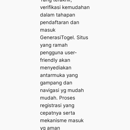
verifikasi kemudahan
dalam tahapan
pendaftaran dan
masuk
GenerasiTogel. Situs
yang ramah
pengguna user-
friendly akan
menyediakan
antarmuka yang
gampang dan
navigasi yg mudah
mudah. Proses
registrasi yang
cepatnya serta
mekanisme masuk
yg aman