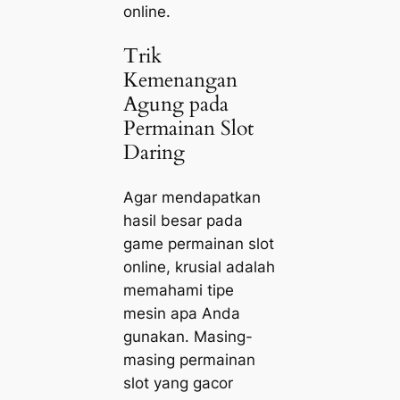
online.
Trik
Kemenangan
Agung pada
Permainan Slot
Daring
Agar mendapatkan
hasil besar pada
game permainan slot
online, krusial adalah
memahami tipe
mesin apa Anda
gunakan. Masing-
masing permainan
slot yang gacor