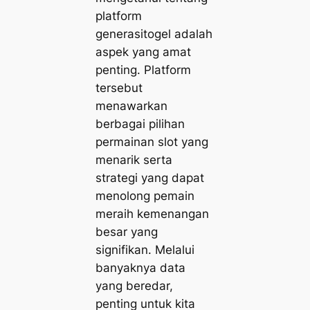
platform
generasitogel adalah
aspek yang amat
penting. Platform
tersebut
menawarkan
berbagai pilihan
permainan slot yang
menarik serta
strategi yang dapat
menolong pemain
meraih kemenangan
besar yang
signifikan. Melalui
banyaknya data
yang beredar,
penting untuk kita