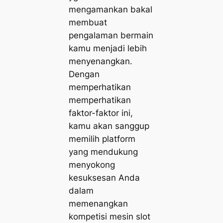
mengamankan bakal
membuat
pengalaman bermain
kamu menjadi lebih
menyenangkan.
Dengan
memperhatikan
memperhatikan
faktor-faktor ini,
kamu akan sanggup
memilih platform
yang mendukung
menyokong
kesuksesan Anda
dalam
memenangkan
kompetisi mesin slot