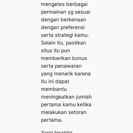
mengetes berbagai
permainan yg sesuai
dengan berkenaan
dengan preferensi
serta strategi kamu.
Selain itu, pastikan
situs itu pun
memberikan bonus
serta penawaran
yang menarik karena
itu ini dapat
membantu
meningkatkan jumlah
pertama kamu ketika
melakukan setoran
pertama.
Yang terakhir,