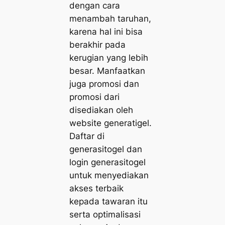
dengan cara
menambah taruhan,
karena hal ini bisa
berakhir pada
kerugian yang lebih
besar. Manfaatkan
juga promosi dan
promosi dari
disediakan oleh
website generatigel.
Daftar di
generasitogel dan
login generasitogel
untuk menyediakan
akses terbaik
kepada tawaran itu
serta optimalisasi