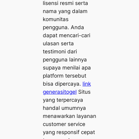
lisensi resmi serta
nama yang dalam
komunitas
pengguna. Anda
dapat mencari-cari
ulasan serta
testimoni dari
pengguna lainnya
supaya menilai apa
platform tersebut
bisa dipercaya.
link
generasitogel
Situs
yang terpercaya
handal umumnya
menawarkan layanan
customer service
yang responsif cepat