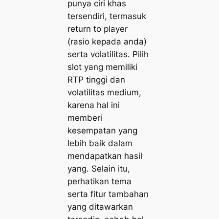
punya ciri khas
tersendiri, termasuk
return to player
(rasio kepada anda)
serta volatilitas. Pilih
slot yang memiliki
RTP tinggi dan
volatilitas medium,
karena hal ini
memberi
kesempatan yang
lebih baik dalam
mendapatkan hasil
yang. Selain itu,
perhatikan tema
serta fitur tambahan
yang ditawarkan