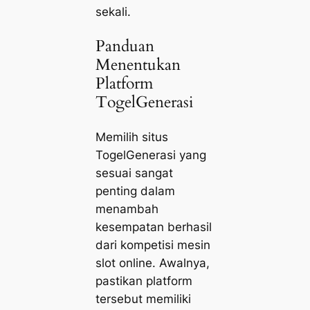
sekali.
Panduan
Menentukan
Platform
TogelGenerasi
Memilih situs
TogelGenerasi yang
sesuai sangat
penting dalam
menambah
kesempatan berhasil
dari kompetisi mesin
slot online. Awalnya,
pastikan platform
tersebut memiliki