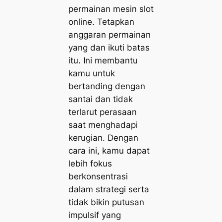
permainan mesin slot
online. Tetapkan
anggaran permainan
yang dan ikuti batas
itu. Ini membantu
kamu untuk
bertanding dengan
santai dan tidak
terlarut perasaan
saat menghadapi
kerugian. Dengan
cara ini, kamu dapat
lebih fokus
berkonsentrasi
dalam strategi serta
tidak bikin putusan
impulsif yang