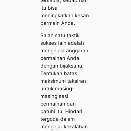
tersedia, sebab hal
itu bisa
meningkatkan kesan
bermain Anda.
Salah satu taktik
sukses lain adalah
mengelola anggaran
permainan Anda
dengan bijaksana.
Tentukan batas
maksimum taksiran
untuk masing-
masing sesi
permainan dan
patuhi itu. Hindari
tergoda dalam
mengejar kekalahan