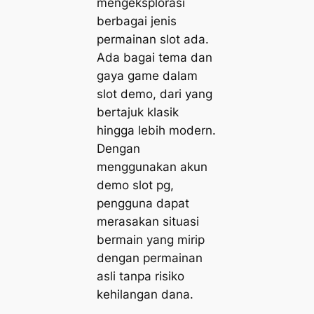
mengeksplorasi
berbagai jenis
permainan slot ada.
Ada bagai tema dan
gaya game dalam
slot demo, dari yang
bertajuk klasik
hingga lebih modern.
Dengan
menggunakan akun
demo slot pg,
pengguna dapat
merasakan situasi
bermain yang mirip
dengan permainan
asli tanpa risiko
kehilangan dana.