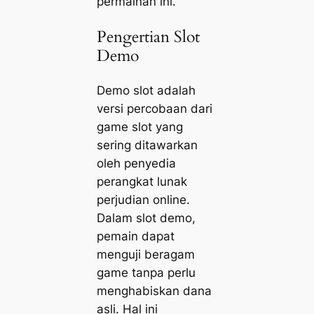
permainan ini.
Pengertian Slot
Demo
Demo slot adalah
versi percobaan dari
game slot yang
sering ditawarkan
oleh penyedia
perangkat lunak
perjudian online.
Dalam slot demo,
pemain dapat
menguji beragam
game tanpa perlu
menghabiskan dana
asli. Hal ini