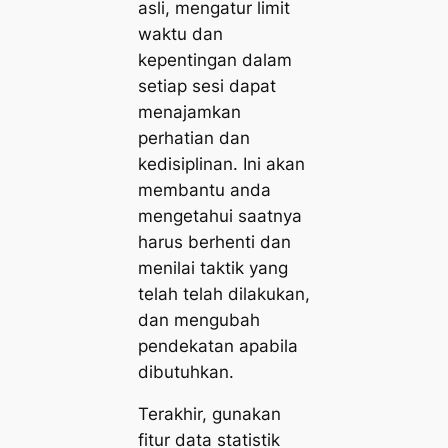
asli, mengatur limit
waktu dan
kepentingan dalam
setiap sesi dapat
menajamkan
perhatian dan
kedisiplinan. Ini akan
membantu anda
mengetahui saatnya
harus berhenti dan
menilai taktik yang
telah telah dilakukan,
dan mengubah
pendekatan apabila
dibutuhkan.
Terakhir, gunakan
fitur data statistik