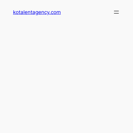
Skip
kotalentagency.com
to
content