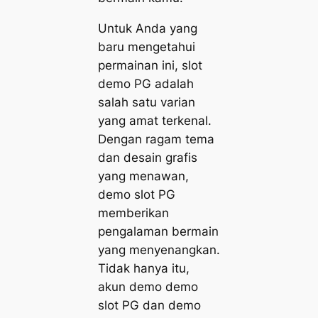
Untuk Anda yang
baru mengetahui
permainan ini, slot
demo PG adalah
salah satu varian
yang amat terkenal.
Dengan ragam tema
dan desain grafis
yang menawan,
demo slot PG
memberikan
pengalaman bermain
yang menyenangkan.
Tidak hanya itu,
akun demo demo
slot PG dan demo