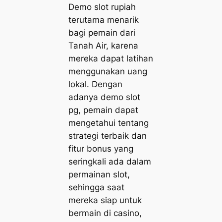
Demo slot rupiah
terutama menarik
bagi pemain dari
Tanah Air, karena
mereka dapat latihan
menggunakan uang
lokal. Dengan
adanya demo slot
pg, pemain dapat
mengetahui tentang
strategi terbaik dan
fitur bonus yang
seringkali ada dalam
permainan slot,
sehingga saat
mereka siap untuk
bermain di casino,