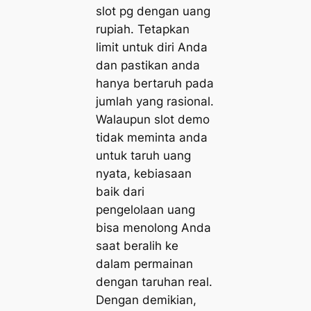
slot pg dengan uang
rupiah. Tetapkan
limit untuk diri Anda
dan pastikan anda
hanya bertaruh pada
jumlah yang rasional.
Walaupun slot demo
tidak meminta anda
untuk taruh uang
nyata, kebiasaan
baik dari
pengelolaan uang
bisa menolong Anda
saat beralih ke
dalam permainan
dengan taruhan real.
Dengan demikian,