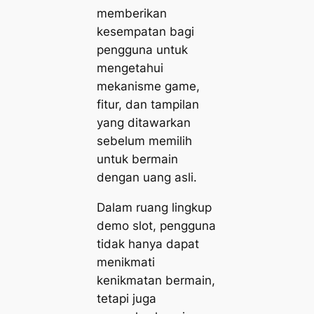
memberikan
kesempatan bagi
pengguna untuk
mengetahui
mekanisme game,
fitur, dan tampilan
yang ditawarkan
sebelum memilih
untuk bermain
dengan uang asli.
Dalam ruang lingkup
demo slot, pengguna
tidak hanya dapat
menikmati
kenikmatan bermain,
tetapi juga