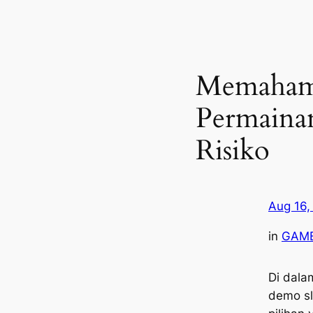
Memahami
Permaina
Risiko
Aug 16,
in
GAME
Di dalam
demo sl