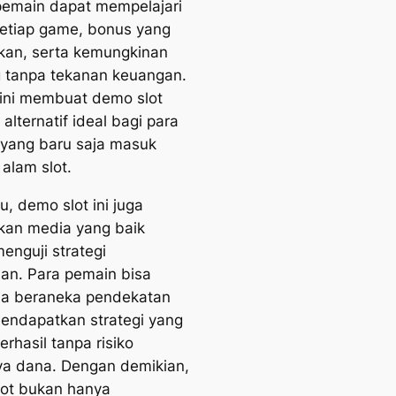
emain dapat mempelajari
setiap game, bonus yang
kan, serta kemungkinan
 tanpa tekanan keuangan.
 ini membuat demo slot
alternatif ideal bagi para
yang baru saja masuk
 alam slot.
tu, demo slot ini juga
an media yang baik
enguji strategi
an. Para pemain bisa
a beraneka pendekatan
endapatkan strategi yang
erhasil tanpa risiko
ya dana. Dengan demikian,
ot bukan hanya