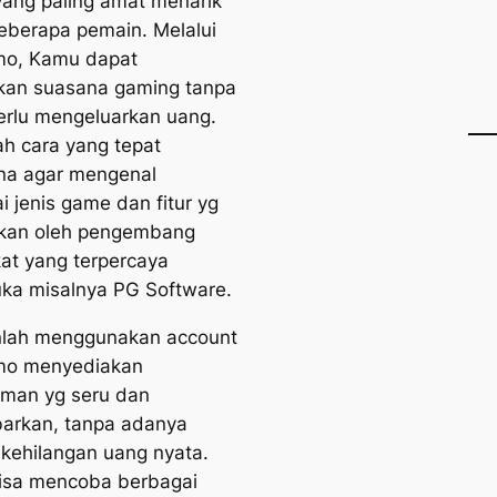
 yang paling amat menarik
eberapa pemain. Melalui
mo, Kamu dapat
kan suasana gaming tanpa
erlu mengeluarkan uang.
lah cara yang tepat
na agar mengenal
i jenis game dan fitur yg
rkan oleh pengembang
at yang terpercaya
ka misalnya PG Software.
nlah menggunakan account
emo menyediakan
man yg seru dan
arkan, tanpa adanya
kehilangan uang nyata.
isa mencoba berbagai