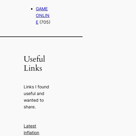
GAME
ONLIN
E
(705)
Useful
Links
Links I found
useful and
wanted to
share.
Latest
inflation