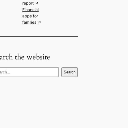
report
Financial
apps for
families
arch the website
Search