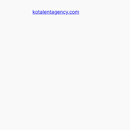
Skip
kotalentagency.com
to
content