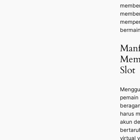
memberi
member
mempers
bermain
Manf
Mem
Slot
Menggu
pemain 
beragam
harus 
akun de
bertar
virtual