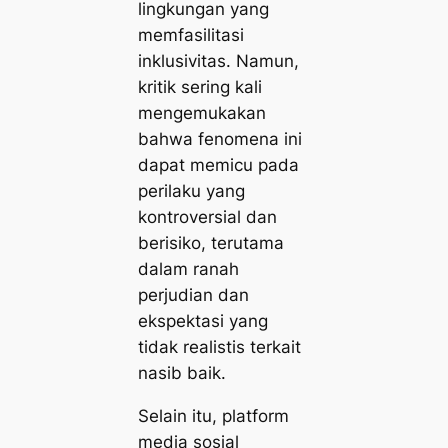
lingkungan yang
memfasilitasi
inklusivitas. Namun,
kritik sering kali
mengemukakan
bahwa fenomena ini
dapat memicu pada
perilaku yang
kontroversial dan
berisiko, terutama
dalam ranah
perjudian dan
ekspektasi yang
tidak realistis terkait
nasib baik.
Selain itu, platform
media sosial