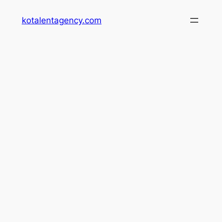
Skip
kotalentagency.com
to
content