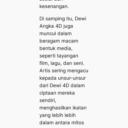
kesenangan.
Di samping itu, Dewi
Angka 4D juga
muncul dalam
beragam macam
bentuk media,
seperti tayangan
film, lagu, dan seni.
Artis sering mengacu
kepada unsur-unsur
dari Dewi 4D dalam
ciptaan mereka
sendiri,
menghasilkan ikatan
yang lebih lebih
dalam antara mitos