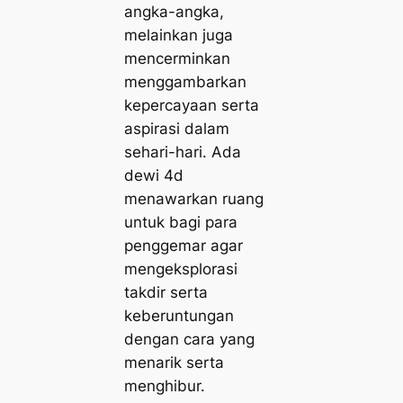
angka-angka,
melainkan juga
mencerminkan
menggambarkan
kepercayaan serta
aspirasi dalam
sehari-hari. Ada
dewi 4d
menawarkan ruang
untuk bagi para
penggemar agar
mengeksplorasi
takdir serta
keberuntungan
dengan cara yang
menarik serta
menghibur.