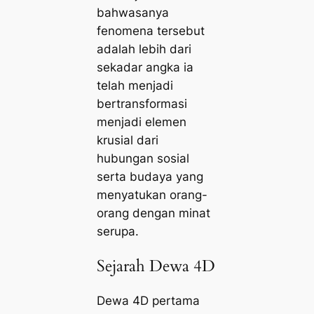
bahwasanya
fenomena tersebut
adalah lebih dari
sekadar angka ia
telah menjadi
bertransformasi
menjadi elemen
krusial dari
hubungan sosial
serta budaya yang
menyatukan orang-
orang dengan minat
serupa.
Sejarah Dewa 4D
Dewa 4D pertama