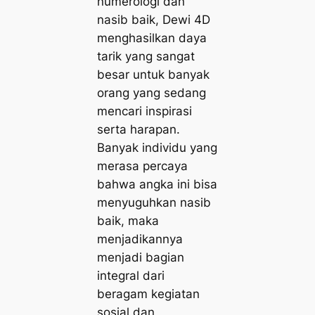
numerologi dan
nasib baik, Dewi 4D
menghasilkan daya
tarik yang sangat
besar untuk banyak
orang yang sedang
mencari inspirasi
serta harapan.
Banyak individu yang
merasa percaya
bahwa angka ini bisa
menyuguhkan nasib
baik, maka
menjadikannya
menjadi bagian
integral dari
beragam kegiatan
sosial dan