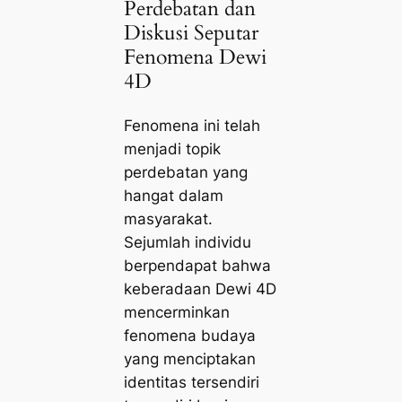
Perdebatan dan
Diskusi Seputar
Fenomena Dewi
4D
Fenomena ini telah
menjadi topik
perdebatan yang
hangat dalam
masyarakat.
Sejumlah individu
berpendapat bahwa
keberadaan Dewi 4D
mencerminkan
fenomena budaya
yang menciptakan
identitas tersendiri