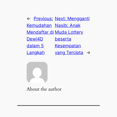
←
Previous:
Next:
Mengganti
Kemudahan
Nasib: Anak
Mendaftar di
Muda Lottery
Dewi4D
beserta
dalam 5
Kesempatan
Langkah
yang Tercipta
→
About the author