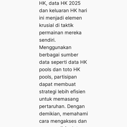
HK, data HK 2025
dan keluaran HK hari
ini menjadi elemen
krusial di taktik
permainan mereka
sendiri.
Menggunakan
berbagai sumber
data seperti data HK
pools dan toto HK
pools, partisipan
dapat membuat
strategi lebih efisien
untuk memasang
pertaruhan. Dengan
demikian, memahami
cara mengakses dan