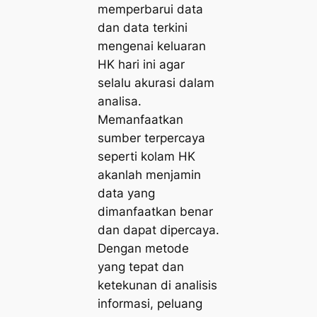
memperbarui data
dan data terkini
mengenai keluaran
HK hari ini agar
selalu akurasi dalam
analisa.
Memanfaatkan
sumber terpercaya
seperti kolam HK
akanlah menjamin
data yang
dimanfaatkan benar
dan dapat dipercaya.
Dengan metode
yang tepat dan
ketekunan di analisis
informasi, peluang