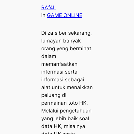
RAf4L
in
GAME ONLINE
Di za siber sekarang,
lumayan banyak
orang yeng berminat
dalam
memanfaatkan
informasi serta
informasi sebagai
alat untuk menaikkan
peluang di
permainan toto HK.
Melalui pengetahuan
yang lebih baik soal
data HK, misalnya