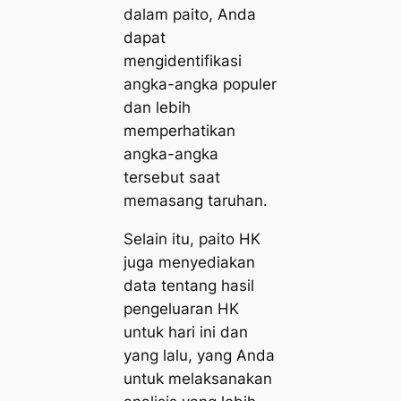
dalam paito, Anda
dapat
mengidentifikasi
angka-angka populer
dan lebih
memperhatikan
angka-angka
tersebut saat
memasang taruhan.
Selain itu, paito HK
juga menyediakan
data tentang hasil
pengeluaran HK
untuk hari ini dan
yang lalu, yang Anda
untuk melaksanakan