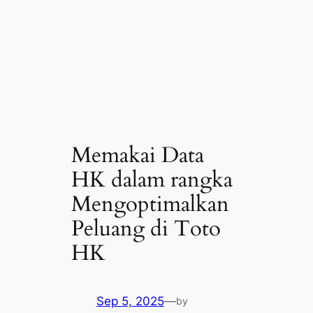
Memakai Data
HK dalam rangka
Mengoptimalkan
Peluang di Toto
HK
Sep 5, 2025
—
by