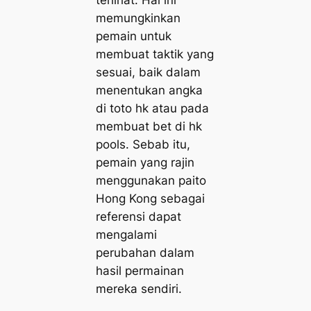
terlihat. Hal ini
memungkinkan
pemain untuk
membuat taktik yang
sesuai, baik dalam
menentukan angka
di toto hk atau pada
membuat bet di hk
pools. Sebab itu,
pemain yang rajin
menggunakan paito
Hong Kong sebagai
referensi dapat
mengalami
perubahan dalam
hasil permainan
mereka sendiri.