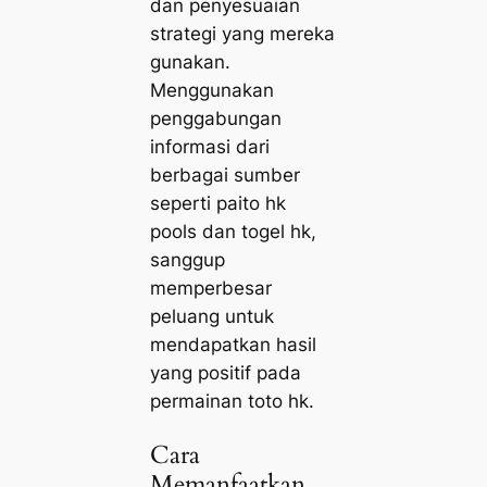
dan penyesuaian
strategi yang mereka
gunakan.
Menggunakan
penggabungan
informasi dari
berbagai sumber
seperti paito hk
pools dan togel hk,
sanggup
memperbesar
peluang untuk
mendapatkan hasil
yang positif pada
permainan toto hk.
Cara
Memanfaatkan