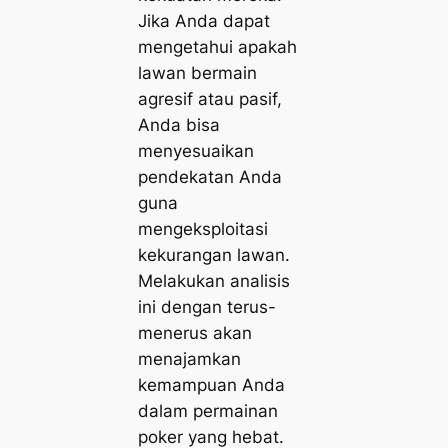
Jika Anda dapat
mengetahui apakah
lawan bermain
agresif atau pasif,
Anda bisa
menyesuaikan
pendekatan Anda
guna
mengeksploitasi
kekurangan lawan.
Melakukan analisis
ini dengan terus-
menerus akan
menajamkan
kemampuan Anda
dalam permainan
poker yang hebat.