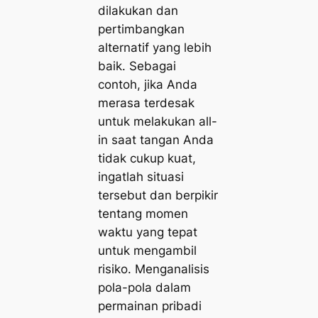
dilakukan dan
pertimbangkan
alternatif yang lebih
baik. Sebagai
contoh, jika Anda
merasa terdesak
untuk melakukan all-
in saat tangan Anda
tidak cukup kuat,
ingatlah situasi
tersebut dan berpikir
tentang momen
waktu yang tepat
untuk mengambil
risiko. Menganalisis
pola-pola dalam
permainan pribadi