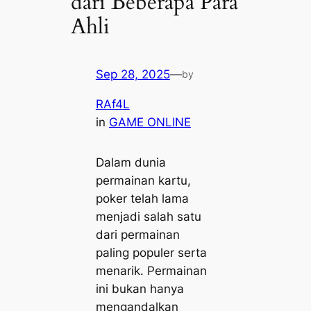
dari Beberapa Para
Ahli
Sep 28, 2025
—
by
RAf4L
in
GAME ONLINE
Dalam dunia
permainan kartu,
poker telah lama
menjadi salah satu
dari permainan
paling populer serta
menarik. Permainan
ini bukan hanya
mengandalkan