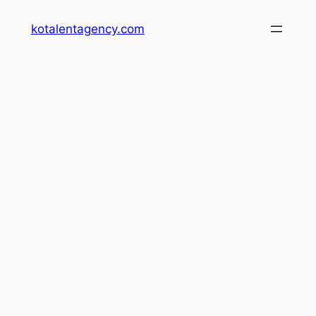
Skip
kotalentagency.com
to
content