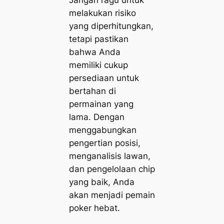
Jangan ragu untuk
melakukan risiko
yang diperhitungkan,
tetapi pastikan
bahwa Anda
memiliki cukup
persediaan untuk
bertahan di
permainan yang
lama. Dengan
menggabungkan
pengertian posisi,
menganalisis lawan,
dan pengelolaan chip
yang baik, Anda
akan menjadi pemain
poker hebat.