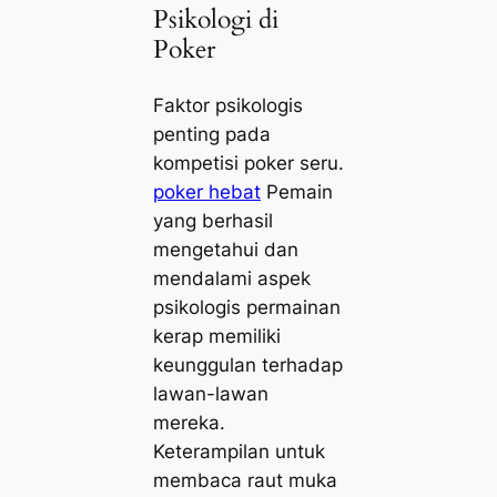
Psikologi di
Poker
Faktor psikologis
penting pada
kompetisi poker seru.
poker hebat
Pemain
yang berhasil
mengetahui dan
mendalami aspek
psikologis permainan
kerap memiliki
keunggulan terhadap
lawan-lawan
mereka.
Keterampilan untuk
membaca raut muka