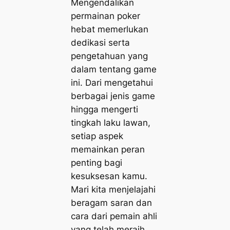
Mengendalikan
permainan poker
hebat memerlukan
dedikasi serta
pengetahuan yang
dalam tentang game
ini. Dari mengetahui
berbagai jenis game
hingga mengerti
tingkah laku lawan,
setiap aspek
memainkan peran
penting bagi
kesuksesan kamu.
Mari kita menjelajahi
beragam saran dan
cara dari pemain ahli
yang telah meraih