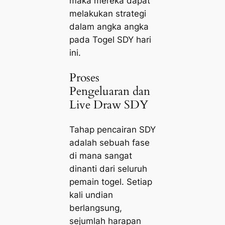
maka mereka dapat
melakukan strategi
dalam angka angka
pada Togel SDY hari
ini.
Proses
Pengeluaran dan
Live Draw SDY
Tahap pencairan SDY
adalah sebuah fase
di mana sangat
dinanti dari seluruh
pemain togel. Setiap
kali undian
berlangsung,
sejumlah harapan