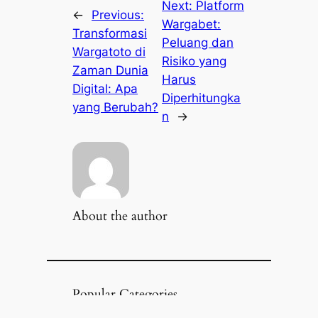
Next:
Platform
←
Previous:
Wargabet:
Transformasi
Peluang dan
Wargatoto di
Risiko yang
Zaman Dunia
Harus
Digital: Apa
Diperhitungka
yang Berubah?
n
→
About the author
Popular Categories