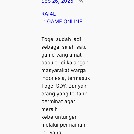
Sep 26, 2025
—
by
RAf4L
in
GAME ONLINE
Togel sudah jadi
sebagai salah satu
game yang amat
populer di kalangan
masyarakat warga
Indonesia, termasuk
Togel SDY. Banyak
orang yang tertarik
berminat agar
meraih
keberuntungan
melalui permainan
ini, yang