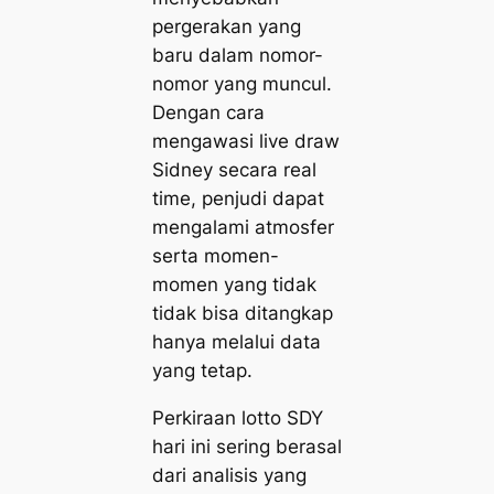
pergerakan yang
baru dalam nomor-
nomor yang muncul.
Dengan cara
mengawasi live draw
Sidney secara real
time, penjudi dapat
mengalami atmosfer
serta momen-
momen yang tidak
tidak bisa ditangkap
hanya melalui data
yang tetap.
Perkiraan lotto SDY
hari ini sering berasal
dari analisis yang