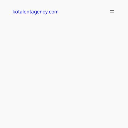
Skip
kotalentagency.com
to
content