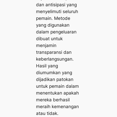
dan antisipasi yang
menyelimuti seluruh
pemain. Metode
yang digunakan
dalam pengeluaran
dibuat untuk
menjamin
transparansi dan
keberlangsungan.
Hasil yang
diumumkan yang
dijadikan patokan
untuk pemain dalam
menentukan apakah
mereka berhasil
meraih kemenangan
atau tidak.