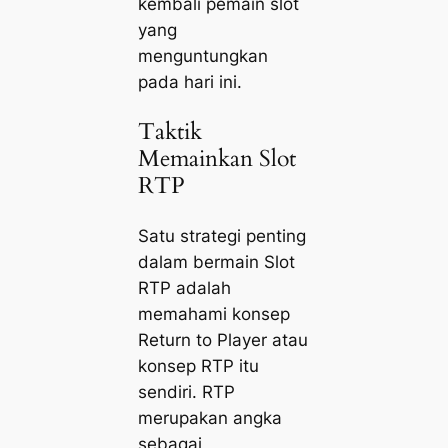
kembali pemain slot
yang
menguntungkan
pada hari ini.
Taktik
Memainkan Slot
RTP
Satu strategi penting
dalam bermain Slot
RTP adalah
memahami konsep
Return to Player atau
konsep RTP itu
sendiri. RTP
merupakan angka
sebagai