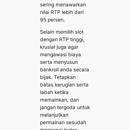
sering menawarkan
nilai RTP lebih dari
95 persen.
Selain memilih slot
dengan RTP tinggi,
krusial juga agar
mengawasi biaya
serta menyusun
bankroll anda secara
bijak. Tetapkan
batas kerugian serta
labah ketika
memainkan, dan
jangan tergoda untuk
melanjutkan
permainan sesudah