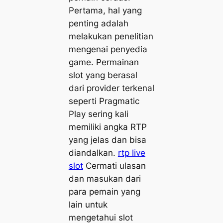
Pertama, hal yang
penting adalah
melakukan penelitian
mengenai penyedia
game. Permainan
slot yang berasal
dari provider terkenal
seperti Pragmatic
Play sering kali
memiliki angka RTP
yang jelas dan bisa
diandalkan.
rtp live
slot
Cermati ulasan
dan masukan dari
para pemain yang
lain untuk
mengetahui slot