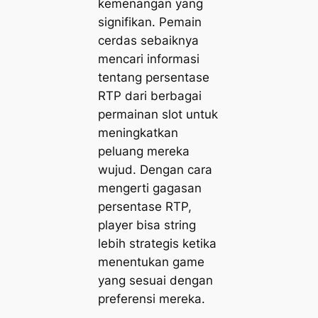
kemenangan yang
signifikan. Pemain
cerdas sebaiknya
mencari informasi
tentang persentase
RTP dari berbagai
permainan slot untuk
meningkatkan
peluang mereka
wujud. Dengan cara
mengerti gagasan
persentase RTP,
player bisa string
lebih strategis ketika
menentukan game
yang sesuai dengan
preferensi mereka.