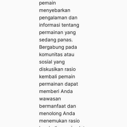
pemain
menyebarkan
pengalaman dan
informasi tentang
permainan yang
sedang panas.
Bergabung pada
komunitas atau
sosial yang
diskusikan rasio
kembali pemain
permainan dapat
memberi Anda
wawasan
bermanfaat dan
menolong Anda
menemukan rasio