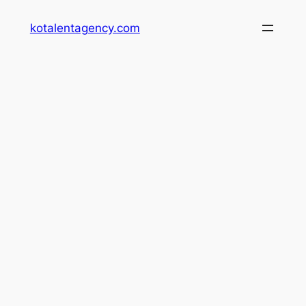
Skip
kotalentagency.com
to
content