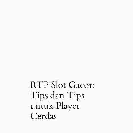
RTP Slot Gacor:
Tips dan Tips
untuk Player
Cerdas