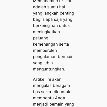
Memahami RTP slot
adalah suatu hal
yang langkah penting
bagi siapa saja yang
berkeinginan untuk
meningkatkan
peluang
kemenangan serta
memperoleh
pengalaman bermain
yang lebih
menguntungkan.
Artikel ini akan
mengulas beragam
tips serta trik untuk
membantu Anda
menjadi pemain yang