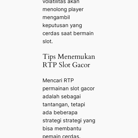
volatilitas akan
menolong player
mengambil
keputusan yang
cerdas saat bermain
slot.
Tips Menemukan
RTP Slot Gacor
Mencari RTP
permainan slot gacor
adalah sebagai
tantangan, tetapi
ada beberapa
strategi strategi yang
bisa membantu
pemain cerdas.