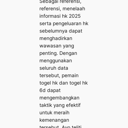
Sebagai referensi,
referensi, menelaah
informasi hk 2025
serta pengeluaran hk
sebelumnya dapat
menghadirkan
wawasan yang
penting. Dengan
menggunakan
seluruh data
tersebut, pemain
togel hk dan togel hk
6d dapat
mengembangkan
taktik yang efektif
untuk meraih
kemenangan
tersebut. Ayo teliti