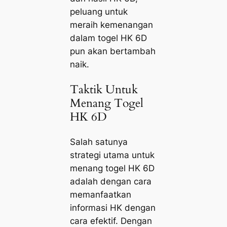
peluang untuk
meraih kemenangan
dalam togel HK 6D
pun akan bertambah
naik.
Taktik Untuk
Menang Togel
HK 6D
Salah satunya
strategi utama untuk
menang togel HK 6D
adalah dengan cara
memanfaatkan
informasi HK dengan
cara efektif. Dengan