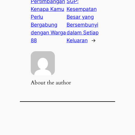
Pertimbangan
SGP:
Kenapa Kamu
Kesempatan
Perlu
Besar yang
Bergabung
Bersembunyi
dengan Warga
dalam Setiap
88
Keluaran
→
About the author
Popular Categories
GAME ONLINE
(706)