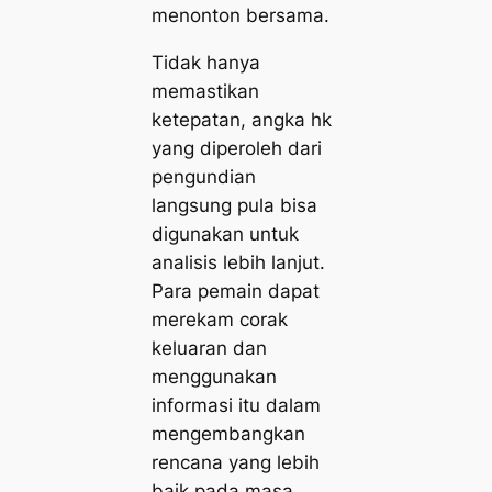
menonton bersama.
Tidak hanya
memastikan
ketepatan, angka hk
yang diperoleh dari
pengundian
langsung pula bisa
digunakan untuk
analisis lebih lanjut.
Para pemain dapat
merekam corak
keluaran dan
menggunakan
informasi itu dalam
mengembangkan
rencana yang lebih
baik pada masa