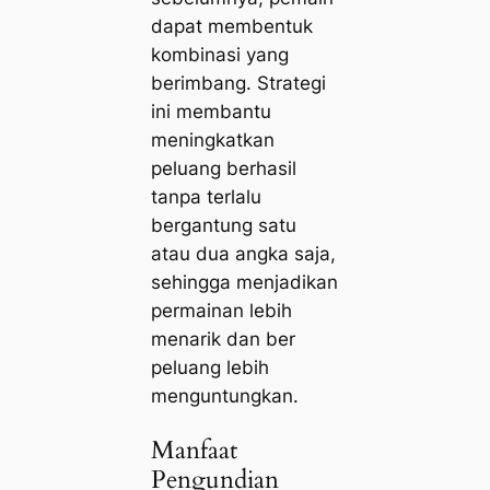
dapat membentuk
kombinasi yang
berimbang. Strategi
ini membantu
meningkatkan
peluang berhasil
tanpa terlalu
bergantung satu
atau dua angka saja,
sehingga menjadikan
permainan lebih
menarik dan ber
peluang lebih
menguntungkan.
Manfaat
Pengundian