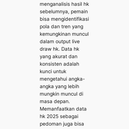
menganalisis hasil hk
sebelumnya, pemain
bisa mengidentifikasi
pola dan tren yang
kemungkinan muncul
dalam output live
draw hk. Data hk
yang akurat dan
konsisten adalah
kunci untuk
mengetahui angka-
angka yang lebih
mungkin muncul di
masa depan.
Memanfaatkan data
hk 2025 sebagai
pedoman juga bisa