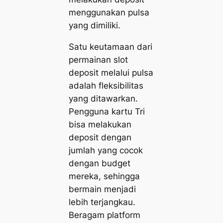
menggunakan pulsa
yang dimiliki.
Satu keutamaan dari
permainan slot
deposit melalui pulsa
adalah fleksibilitas
yang ditawarkan.
Pengguna kartu Tri
bisa melakukan
deposit dengan
jumlah yang cocok
dengan budget
mereka, sehingga
bermain menjadi
lebih terjangkau.
Beragam platform