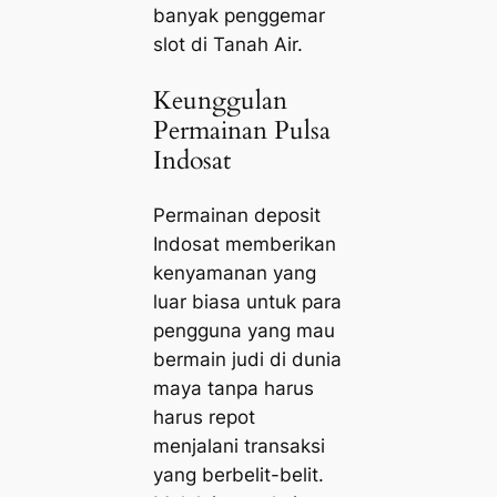
banyak penggemar
slot di Tanah Air.
Keunggulan
Permainan Pulsa
Indosat
Permainan deposit
Indosat memberikan
kenyamanan yang
luar biasa untuk para
pengguna yang mau
bermain judi di dunia
maya tanpa harus
harus repot
menjalani transaksi
yang berbelit-belit.