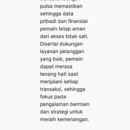
pulsa memastikan
sehingga data
pribadi dan finansial
pemain tetap aman
dari akses tidak sah.
Disertai dukungan
layanan pelanggan
yang baik, pemain
dapat merasa
tenang hati saat
menjalani setiap
transaksi, sehingga
fokus pada
pengalaman bermain
dan strategi untuk
meraih kemenangan.