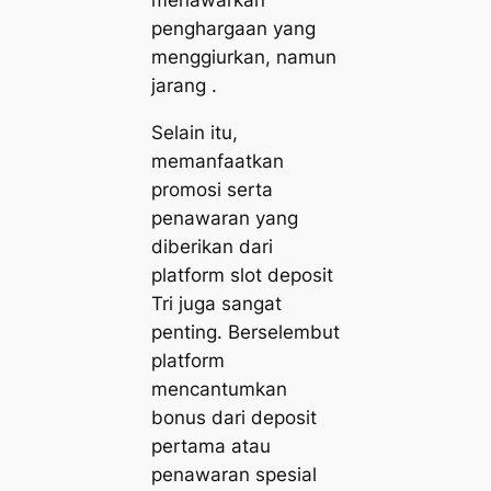
penghargaan yang
menggiurkan, namun
jarang .
Selain itu,
memanfaatkan
promosi serta
penawaran yang
diberikan dari
platform slot deposit
Tri juga sangat
penting. Berselembut
platform
mencantumkan
bonus dari deposit
pertama atau
penawaran spesial