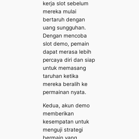
kerja slot sebelum
mereka mulai
bertaruh dengan
uang sungguhan.
Dengan mencoba
slot demo, pemain
dapat merasa lebih
percaya diri dan siap
untuk memasang
taruhan ketika
mereka beralih ke
permainan nyata.
Kedua, akun demo
memberikan
kesempatan untuk
menguji strategi
bermain yang