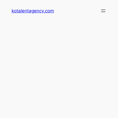
Skip
kotalentagency.com
to
content