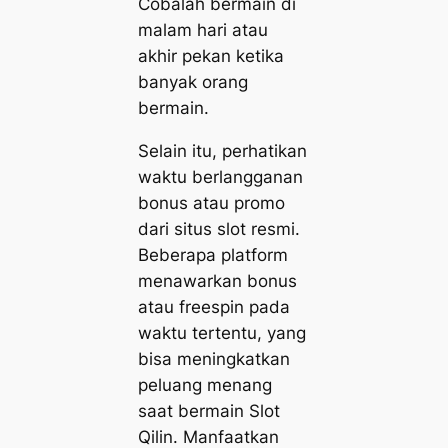
Cobalah bermain di
malam hari atau
akhir pekan ketika
banyak orang
bermain.
Selain itu, perhatikan
waktu berlangganan
bonus atau promo
dari situs slot resmi.
Beberapa platform
menawarkan bonus
atau freespin pada
waktu tertentu, yang
bisa meningkatkan
peluang menang
saat bermain Slot
Qilin. Manfaatkan