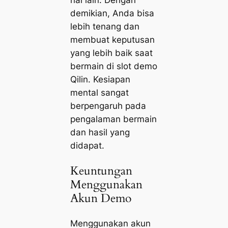
demikian, Anda bisa
lebih tenang dan
membuat keputusan
yang lebih baik saat
bermain di slot demo
Qilin. Kesiapan
mental sangat
berpengaruh pada
pengalaman bermain
dan hasil yang
didapat.
Keuntungan
Menggunakan
Akun Demo
Menggunakan akun