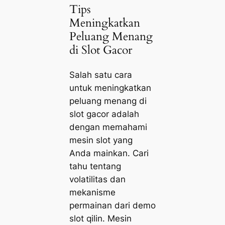
Tips
Meningkatkan
Peluang Menang
di Slot Gacor
Salah satu cara
untuk meningkatkan
peluang menang di
slot gacor adalah
dengan memahami
mesin slot yang
Anda mainkan. Cari
tahu tentang
volatilitas dan
mekanisme
permainan dari demo
slot qilin. Mesin