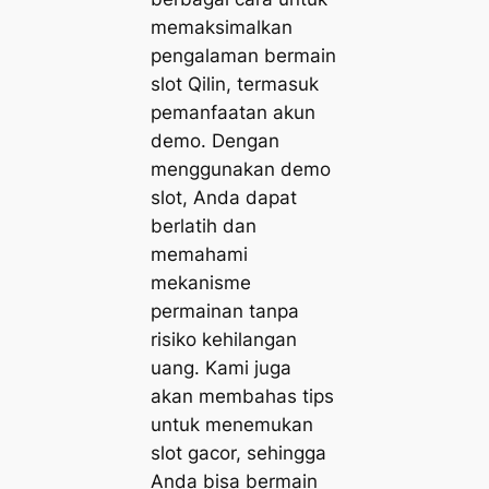
memaksimalkan
pengalaman bermain
slot Qilin, termasuk
pemanfaatan akun
demo. Dengan
menggunakan demo
slot, Anda dapat
berlatih dan
memahami
mekanisme
permainan tanpa
risiko kehilangan
uang. Kami juga
akan membahas tips
untuk menemukan
slot gacor, sehingga
Anda bisa bermain