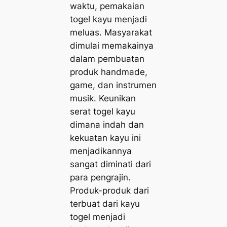
waktu, pemakaian
togel kayu menjadi
meluas. Masyarakat
dimulai memakainya
dalam pembuatan
produk handmade,
game, dan instrumen
musik. Keunikan
serat togel kayu
dimana indah dan
kekuatan kayu ini
menjadikannya
sangat diminati dari
para pengrajin.
Produk-produk dari
terbuat dari kayu
togel menjadi