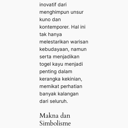
inovatif dari
menghimpun unsur
kuno dan
kontemporer. Hal ini
tak hanya
melestarikan warisan
kebudayaan, namun
serta menjadikan
togel kayu menjadi
penting dalam
kerangka kekinian,
memikat perhatian
banyak kalangan
dari seluruh.
Makna dan
Simbolisme