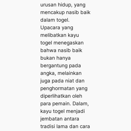
urusan hidup, yang
mencakup nasib baik
dalam togel.
Upacara yang
melibatkan kayu
togel menegaskan
bahwa nasib baik
bukan hanya
bergantung pada
angka, melainkan
juga pada niat dan
penghormatan yang
diperlihatkan oleh
para pemain. Dalam,
kayu togel menjadi
jembatan antara
tradisi lama dan cara