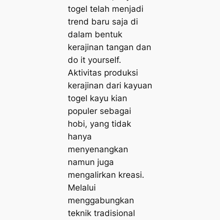
togel telah menjadi
trend baru saja di
dalam bentuk
kerajinan tangan dan
do it yourself.
Aktivitas produksi
kerajinan dari kayuan
togel kayu kian
populer sebagai
hobi, yang tidak
hanya
menyenangkan
namun juga
mengalirkan kreasi.
Melalui
menggabungkan
teknik tradisional