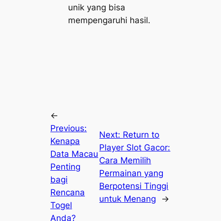
unik yang bisa
mempengaruhi hasil.
←
Previous:
Next:
Return to
Kenapa
Player Slot Gacor:
Data Macau
Cara Memilih
Penting
Permainan yang
bagi
Berpotensi Tinggi
Rencana
untuk Menang
→
Togel
Anda?