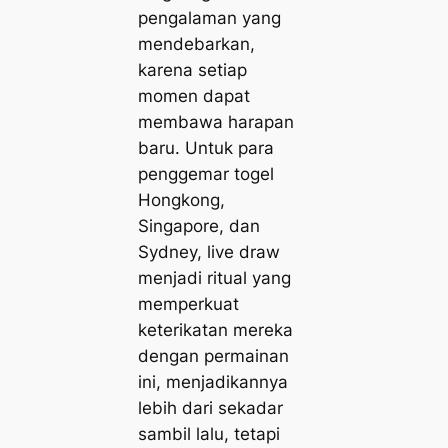
pengalaman yang
mendebarkan,
karena setiap
momen dapat
membawa harapan
baru. Untuk para
penggemar togel
Hongkong,
Singapore, dan
Sydney, live draw
menjadi ritual yang
memperkuat
keterikatan mereka
dengan permainan
ini, menjadikannya
lebih dari sekadar
sambil lalu, tetapi