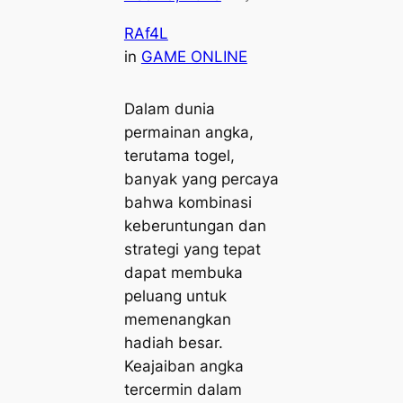
RAf4L
in
GAME ONLINE
Dalam dunia
permainan angka,
terutama togel,
banyak yang percaya
bahwa kombinasi
keberuntungan dan
strategi yang tepat
dapat membuka
peluang untuk
memenangkan
hadiah besar.
Keajaiban angka
tercermin dalam