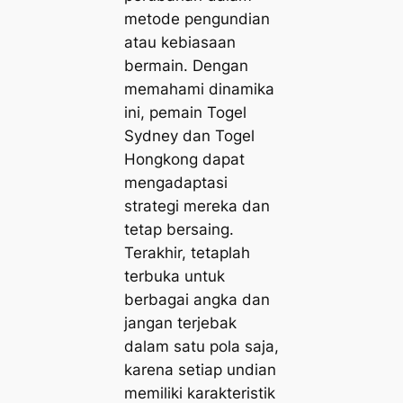
metode pengundian
atau kebiasaan
bermain. Dengan
memahami dinamika
ini, pemain Togel
Sydney dan Togel
Hongkong dapat
mengadaptasi
strategi mereka dan
tetap bersaing.
Terakhir, tetaplah
terbuka untuk
berbagai angka dan
jangan terjebak
dalam satu pola saja,
karena setiap undian
memiliki karakteristik