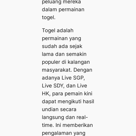
peluang mereka
dalam permainan
togel.
Togel adalah
permainan yang
sudah ada sejak
lama dan semakin
populer di kalangan
masyarakat. Dengan
adanya Live SGP,
Live SDY, dan Live
HK, para pemain kini
dapat mengikuti hasil
undian secara
langsung dan real-
time. Ini memberikan
pengalaman yang