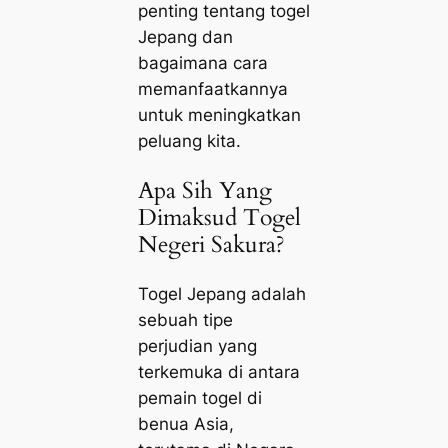
penting tentang togel
Jepang dan
bagaimana cara
memanfaatkannya
untuk meningkatkan
peluang kita.
Apa Sih Yang
Dimaksud Togel
Negeri Sakura?
Togel Jepang adalah
sebuah tipe
perjudian yang
terkemuka di antara
pemain togel di
benua Asia,