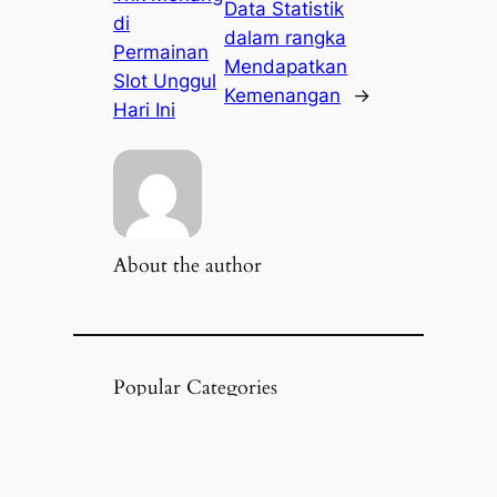
Data Statistik
di
dalam rangka
Permainan
Mendapatkan
Slot Unggul
Kemenangan
→
Hari Ini
About the author
Popular Categories
GAME ONLINE
(706)