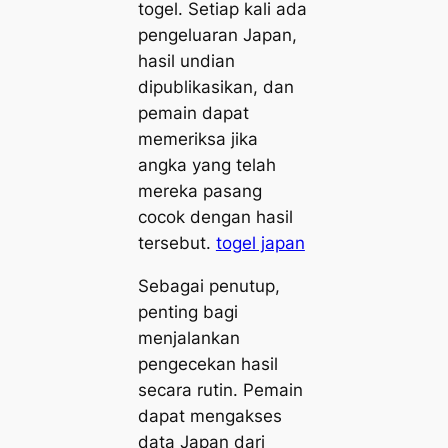
togel. Setiap kali ada
pengeluaran Japan,
hasil undian
dipublikasikan, dan
pemain dapat
memeriksa jika
angka yang telah
mereka pasang
cocok dengan hasil
tersebut.
togel japan
Sebagai penutup,
penting bagi
menjalankan
pengecekan hasil
secara rutin. Pemain
dapat mengakses
data Japan dari