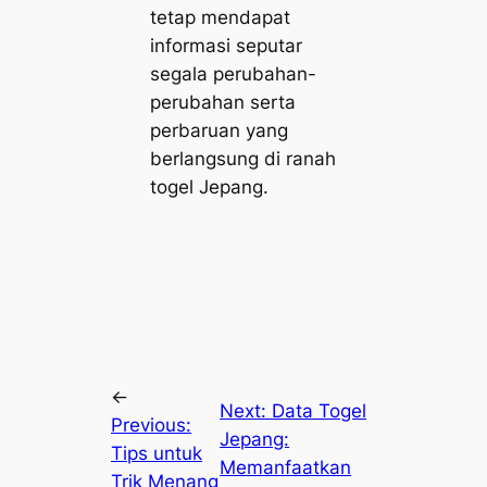
tetap mendapat
informasi seputar
segala perubahan-
perubahan serta
perbaruan yang
berlangsung di ranah
togel Jepang.
←
Next:
Data Togel
Previous:
Jepang:
Tips untuk
Memanfaatkan
Trik Menang