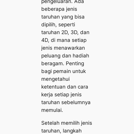
pengeluaran. Ada
beberapa jenis
taruhan yang bisa
dipilih, seperti
taruhan 2D, 3D, dan
4D, di mana setiap
jenis menawarkan
peluang dan hadiah
beragam. Penting
bagi pemain untuk
mengetahui
ketentuan dan cara
kerja setiap jenis
taruhan sebelumnya
memulai.
Setelah memilih jenis
taruhan, langkah