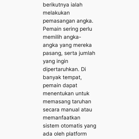
berikutnya ialah
melakukan
pemasangan angka.
Pemain sering perlu
memilih angka-
angka yang mereka
pasang, serta jumlah
yang ingin
dipertaruhkan. Di
banyak tempat,
pemain dapat
menentukan untuk
memasang taruhan
secara manual atau
memanfaatkan
sistem otomatis yang
ada oleh platform