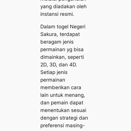
yang diadakan oleh
instansi resmi.
Dalam togel Negeri
Sakura, terdapat
beragam jenis
permainan yg bisa
dimainkan, seperti
2D, 3D, dan 4D.
Setiap jenis
permainan
memberikan cara
lain untuk menang,
dan pemain dapat
menentukan sesuai
dengan strategi dan
preferensi masing-