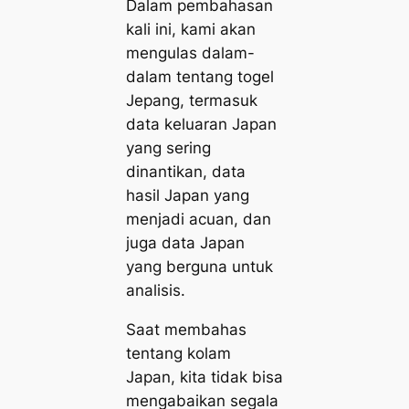
Dalam pembahasan
kali ini, kami akan
mengulas dalam-
dalam tentang togel
Jepang, termasuk
data keluaran Japan
yang sering
dinantikan, data
hasil Japan yang
menjadi acuan, dan
juga data Japan
yang berguna untuk
analisis.
Saat membahas
tentang kolam
Japan, kita tidak bisa
mengabaikan segala