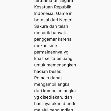
terutama di Negara
Kesatuan Republik
Indonesia. Game ini
berasal dari Negeri
Sakura dan telah
menarik banyak
penggemar karena
mekanisme
permainannya yg
khas serta peluang
untuk memenangkan
hadiah besar.
Pemain dapat
mengambil angka
dari kumpulan angka
yg disediakan, dan
hasilnya akan diundi
melalui pengundian