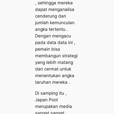
, sehingga mereka
dapat menganalisa
cenderung dan
jumlah kemunculan
angka tertentu .
Dengan mengacu
pada data data ini ,
pemain bisa
membangun strategi
yang lebih matang
dan cermat untuk
menentukan angka
taruhan mereka .
Di samping itu ,
Japan Pool
merupakan media
sangat sangat