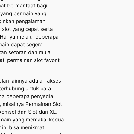
mat bermanfaat bagi
yang bermain yang
ginkan pengalaman
 slot yang cepat serta
. Hanya melalui beberapa
emain dapat segera
an setoran dan mulai
ti permainan slot favorit
.
lan lainnya adalah akses
erhubung untuk para
na beberapa penyedia
, misalnya Permainan Slot
komsel dan Slot dari XL.
emain yang memakai kedua
 ini bisa menikmati