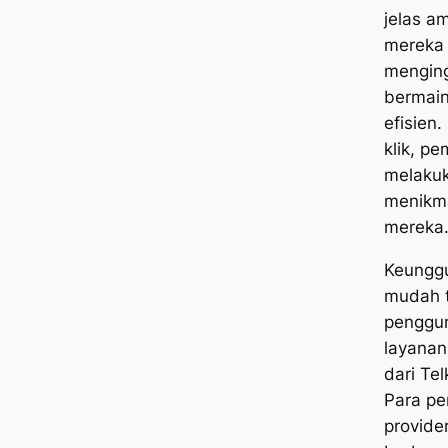
jelas a
mereka 
mengin
bermain
efisien
klik, p
melakuk
menikma
mereka
Keunggu
mudah t
penggu
layanan
dari Tel
Para p
provider