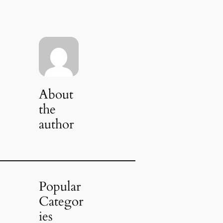
About
the
author
Popular
Categor
ies