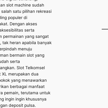
an slot machine sudah
salah satu pilihan rekreasi
ling populer di
kat. Dengan akses
ksesibilitas serta
m permainan yang sangat
, tak heran apabila banyak
erpindah menuju
man bermain slot yang
udah serta
ngkan. Slot Telkomsel
t XL merupakan dua
 pokok yang menawarkan
ikan berbagai manfaat
ra pemain, terutama untuk
ng ingin ingin khususnya
ngan deposit pulsa.