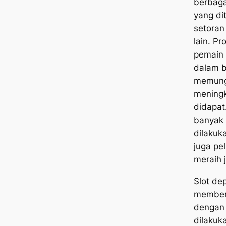
berbaga
yang di
setoran
lain. P
pemain
dalam b
memung
mening
didapat
banyak 
dilakuk
juga pe
meraih 
Slot de
memberik
dengan 
dilakuk