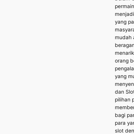
permain
menjadi 
yang pa
masyara
mudah a
beraga
menarik
orang b
pengala
yang m
menyena
dan Slo
pilihan
member
bagi pa
para ya
slot de