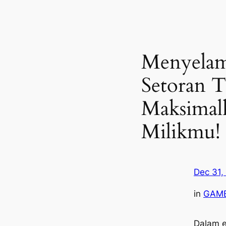
Menyelam
Setoran T
Maksimal
Milikmu!
Dec 31,
in
GAME
Dalam e