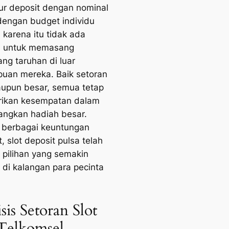
r deposit dengan nominal
dengan budget individu
 karena itu tidak ada
n untuk memasang
g taruhan di luar
an mereka. Baik setoran
aupun besar, semua tetap
ikan kesempatan dalam
ngkan hadiah besar.
 berbagai keuntungan
, slot deposit pulsa telah
 pilihan yang semakin
i di kalangan para pecinta
sis Setoran Slot
 Telkomsel