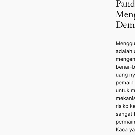
Pand
Men
Demo
Menggu
adalah 
mengen
benar-b
uang ny
pemain 
untuk m
mekani
risiko k
sangat 
permain
Kaca y