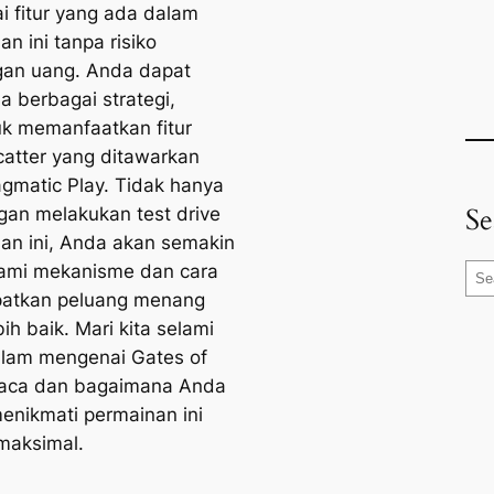
i fitur yang ada dalam
n ini tanpa risiko
gan uang. Anda dapat
 berbagai strategi,
k memanfaatkan fitur
catter yang ditawarkan
agmatic Play. Tidak hanya
Se
ngan melakukan test drive
an ini, Anda akan semakin
mi mekanisme dan cara
S
atkan peluang menang
e
ih baik. Mari kita selami
a
alam mengenai Gates of
r
Kaca dan bagaimana Anda
c
enikmati permainan ini
h
maksimal.