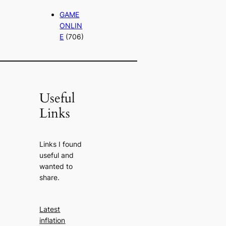
GAME
ONLIN
E
(706)
Useful
Links
Links I found
useful and
wanted to
share.
Latest
inflation