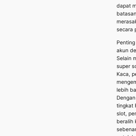
dapat m
batasan
merasak
secara 
Penting
akun de
Selain m
super s
Kaca, p
mengem
lebih b
Dengan 
tingkat 
slot, pe
beralih
sebenar