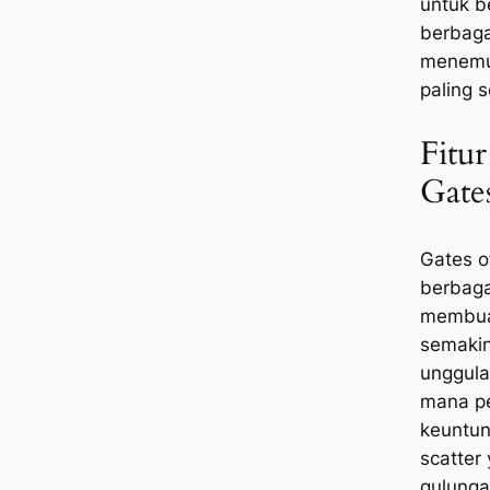
untuk b
berbaga
menemu
paling s
Fitu
Gate
Gates o
berbaga
membua
semakin 
unggula
mana p
keuntun
scatter
gulunga