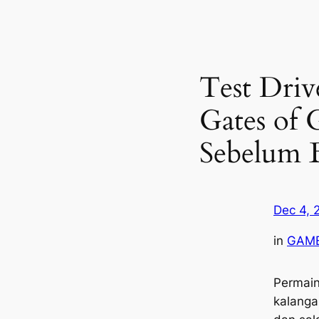
Test Driv
Gates of 
Sebelum 
Dec 4, 
in
GAME
Permain
kalanga