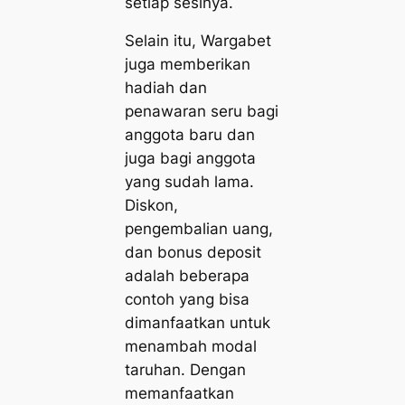
setiap sesinya.
Selain itu, Wargabet
juga memberikan
hadiah dan
penawaran seru bagi
anggota baru dan
juga bagi anggota
yang sudah lama.
Diskon,
pengembalian uang,
dan bonus deposit
adalah beberapa
contoh yang bisa
dimanfaatkan untuk
menambah modal
taruhan. Dengan
memanfaatkan