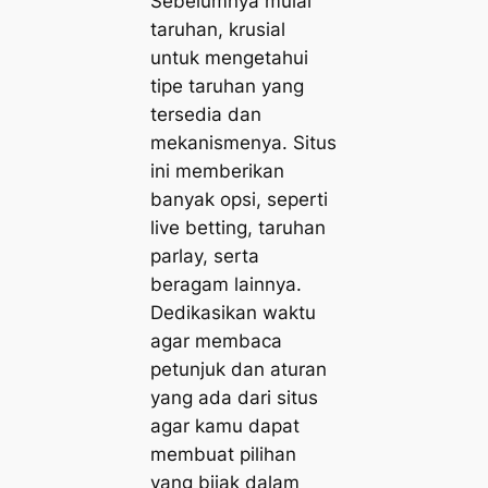
Sebelumnya mulai
taruhan, krusial
untuk mengetahui
tipe taruhan yang
tersedia dan
mekanismenya. Situs
ini memberikan
banyak opsi, seperti
live betting, taruhan
parlay, serta
beragam lainnya.
Dedikasikan waktu
agar membaca
petunjuk dan aturan
yang ada dari situs
agar kamu dapat
membuat pilihan
yang bijak dalam