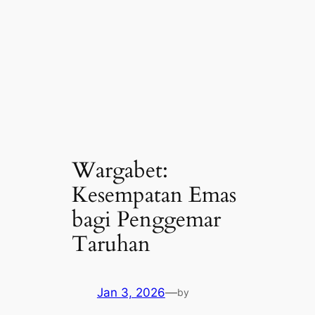
Wargabet:
Kesempatan Emas
bagi Penggemar
Taruhan
Jan 3, 2026
—
by