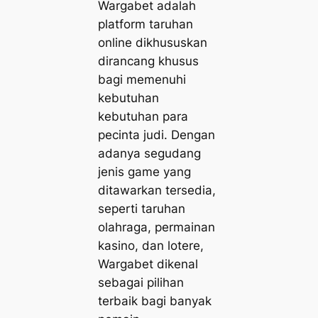
Wargabet adalah
platform taruhan
online dikhususkan
dirancang khusus
bagi memenuhi
kebutuhan
kebutuhan para
pecinta judi. Dengan
adanya segudang
jenis game yang
ditawarkan tersedia,
seperti taruhan
olahraga, permainan
kasino, dan lotere,
Wargabet dikenal
sebagai pilihan
terbaik bagi banyak