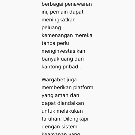
berbagai penawaran
ini, pemain dapat
meningkatkan
peluang
kemenangan mereka
tanpa perlu
menginvestasikan
banyak uang dari
kantong pribadi.
Wargabet juga
memberikan platform
yang aman dan
dapat diandalkan
untuk melakukan
taruhan. Dilengkapi
dengan sistem
keamanan yang