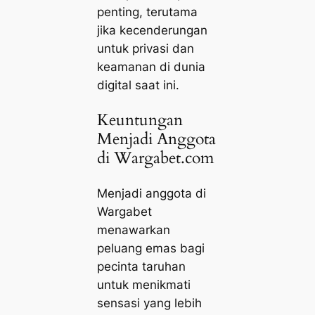
penting, terutama
jika kecenderungan
untuk privasi dan
keamanan di dunia
digital saat ini.
Keuntungan
Menjadi Anggota
di Wargabet.com
Menjadi anggota di
Wargabet
menawarkan
peluang emas bagi
pecinta taruhan
untuk menikmati
sensasi yang lebih