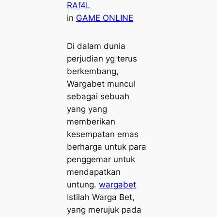
RAf4L
in
GAME ONLINE
Di dalam dunia
perjudian yg terus
berkembang,
Wargabet muncul
sebagai sebuah
yang yang
memberikan
kesempatan emas
berharga untuk para
penggemar untuk
mendapatkan
untung.
wargabet
Istilah Warga Bet,
yang merujuk pada