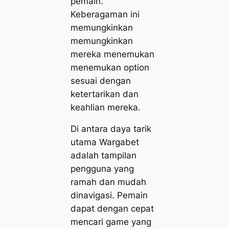
pemain.
Keberagaman ini
memungkinkan
memungkinkan
mereka menemukan
menemukan option
sesuai dengan
ketertarikan dan
keahlian mereka.
Di antara daya tarik
utama Wargabet
adalah tampilan
pengguna yang
ramah dan mudah
dinavigasi. Pemain
dapat dengan cepat
mencari game yang