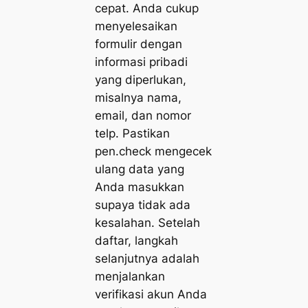
cepat. Anda cukup
menyelesaikan
formulir dengan
informasi pribadi
yang diperlukan,
misalnya nama,
email, dan nomor
telp. Pastikan
pen.check mengecek
ulang data yang
Anda masukkan
supaya tidak ada
kesalahan. Setelah
daftar, langkah
selanjutnya adalah
menjalankan
verifikasi akun Anda