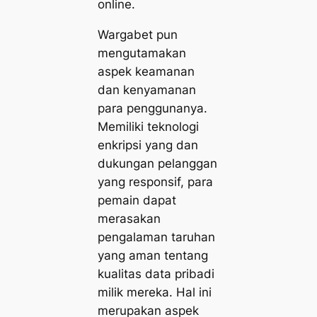
online.
Wargabet pun
mengutamakan
aspek keamanan
dan kenyamanan
para penggunanya.
Memiliki teknologi
enkripsi yang dan
dukungan pelanggan
yang responsif, para
pemain dapat
merasakan
pengalaman taruhan
yang aman tentang
kualitas data pribadi
milik mereka. Hal ini
merupakan aspek