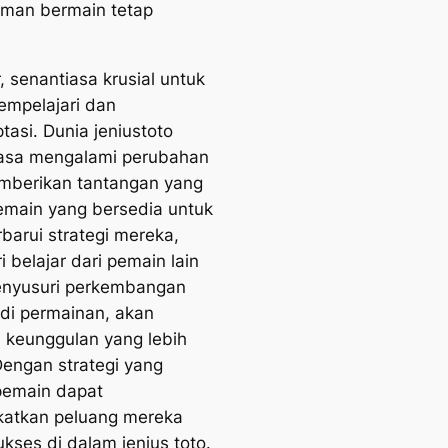
man bermain tetap
, senantiasa krusial untuk
empelajari dan
tasi. Dunia jeniustoto
asa mengalami perubahan
mberikan tantangan yang
emain yang bersedia untuk
arui strategi mereka,
i belajar dari pemain lain
enyusuri perkembangan
 di permainan, akan
i keunggulan yang lebih
Dengan strategi yang
pemain dapat
katkan peluang mereka
ukses di dalam jenius toto.