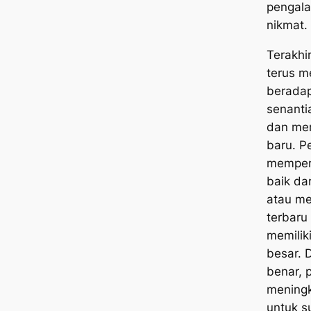
pengala
nikmat.
Terakhir
terus m
beradap
senanti
dan me
baru. P
memperb
baik dar
atau m
terbaru
memilik
besar. 
benar, 
mening
untuk s