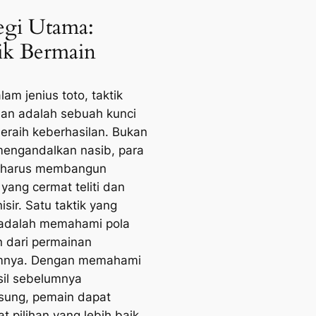
tegi Utama:
ik Bermain
am jenius toto, taktik
an adalah sebuah kunci
eraih keberhasilan. Bukan
engandalkan nasib, para
 harus membangun
 yang cermat teliti dan
isir. Satu taktik yang
adalah memahami pola
n dari permainan
mnya. Dengan memahami
sil sebelumnya
sung, pemain dapat
 pilihan yang lebih baik