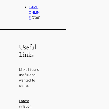
GAME
ONLIN
E
(706)
Useful
Links
Links I found
useful and
wanted to
share.
Latest
inflation