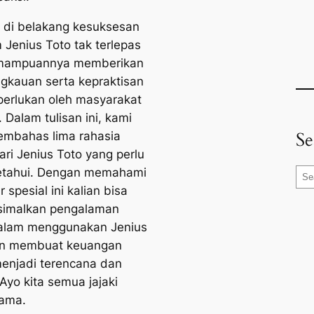
 di belakang kesuksesan
m Jenius Toto tak terlepas
emampuannya memberikan
ngkauan serta kepraktisan
perlukan oleh masyarakat
 Dalam tulisan ini, kami
Se
mbahas lima rahasia
ari Jenius Toto yang perlu
etahui. Dengan memahami
S
ur spesial ini kalian bisa
e
imalkan pengalaman
a
alam menggunakan Jenius
r
an membuat keuangan
c
menjadi terencana dan
h
 Ayo kita semua jajaki
ama.