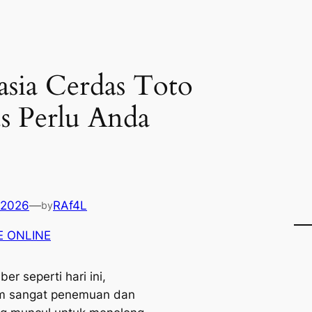
sia Cerdas Toto
s Perlu Anda
 2026
—
RAf4L
by
 ONLINE
iber seperti hari ini,
m sangat penemuan dan