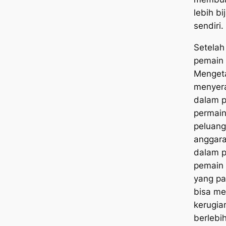
lebih b
sendiri.
Setelah 
pemain 
Mengeta
menyera
dalam 
permain
peluang
anggara
dalam p
pemain 
yang pa
bisa me
kerugia
berlebi