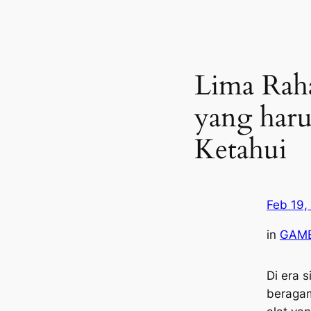
Lima Raha
yang haru
Ketahui
Feb 19,
in
GAME
Di era s
beraga