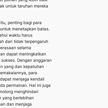
ijak untuk taruhan mereka
itu, penting bagi para
untuk menetapkan batas.
hui waktu harus
h dan tidak terpengaruh
perasaan selama
an dapat meningkatkan
 sukses. Dengan anggaran
n yang dan kepatuhan
emakaiannya, para
dapat menjaga kendali
da permainan. Hal ini juga
nolong menghindari
n yang berlebihan
han dan menjaga