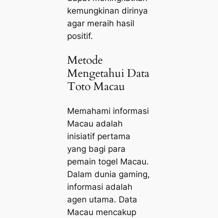
kemungkinan dirinya
agar meraih hasil
positif.
Metode
Mengetahui Data
Toto Macau
Memahami informasi
Macau adalah
inisiatif pertama
yang bagi para
pemain togel Macau.
Dalam dunia gaming,
informasi adalah
agen utama. Data
Macau mencakup