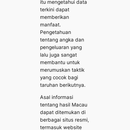
itu mengetahui data
terkini dapat
memberikan
manfaat.
Pengetahuan
tentang angka dan
pengeluaran yang
lalu juga sangat
membantu untuk
merumuskan taktik
yang cocok bagi
taruhan berikutnya.
Asal informasi
tentang hasil Macau
dapat ditemukan di
berbagai situs resmi,
termasuk website