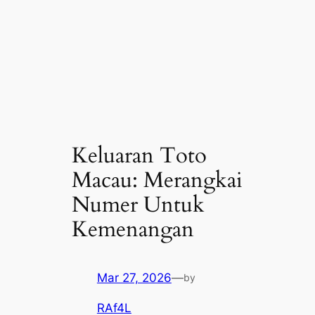
Keluaran Toto
Macau: Merangkai
Numer Untuk
Kemenangan
Mar 27, 2026
—
by
RAf4L