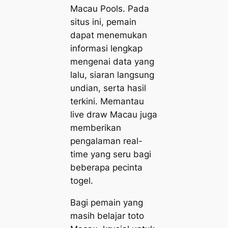
Macau Pools. Pada
situs ini, pemain
dapat menemukan
informasi lengkap
mengenai data yang
lalu, siaran langsung
undian, serta hasil
terkini. Memantau
live draw Macau juga
memberikan
pengalaman real-
time yang seru bagi
beberapa pecinta
togel.
Bagi pemain yang
masih belajar toto