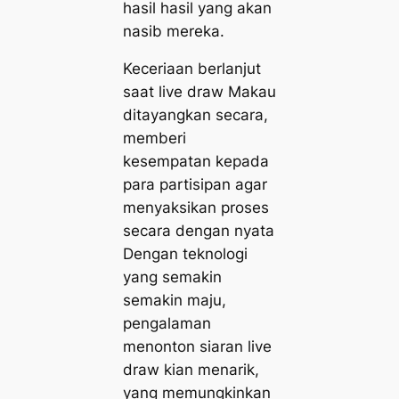
hasil hasil yang akan
nasib mereka.
Keceriaan berlanjut
saat live draw Makau
ditayangkan secara,
memberi
kesempatan kepada
para partisipan agar
menyaksikan proses
secara dengan nyata
Dengan teknologi
yang semakin
semakin maju,
pengalaman
menonton siaran live
draw kian menarik,
yang memungkinkan