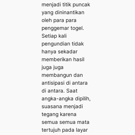
menjadi titik puncak
yang dininantikan
oleh para para
penggemar togel.
Setiap kali
pengundian tidak
hanya sekadar
memberikan hasil
juga juga
membangun dan
antisipasi di antara
di antara. Saat
angka-angka dipilih,
suasana menjadi
tegang karena
semua semua mata
tertujuh pada layar