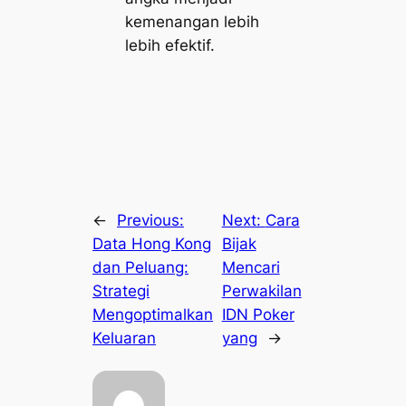
kemenangan lebih
lebih efektif.
←
Previous:
Next:
Cara
Data Hong Kong
Bijak
dan Peluang:
Mencari
Strategi
Perwakilan
Mengoptimalkan
IDN Poker
Keluaran
yang
→