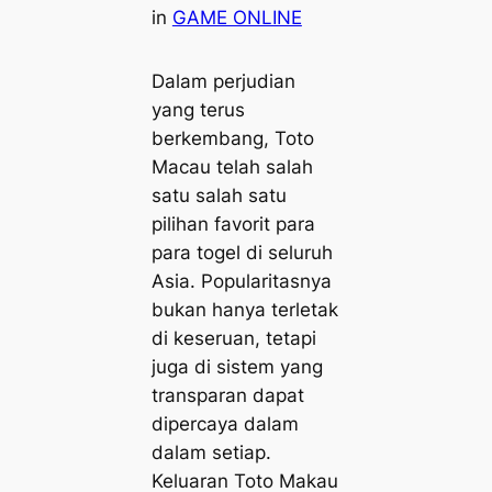
in
GAME ONLINE
Dalam perjudian
yang terus
berkembang, Toto
Macau telah salah
satu salah satu
pilihan favorit para
para togel di seluruh
Asia. Popularitasnya
bukan hanya terletak
di keseruan, tetapi
juga di sistem yang
transparan dapat
dipercaya dalam
dalam setiap.
Keluaran Toto Makau