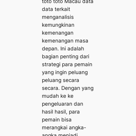
toto toto Macau data
data terkait
menganalisis
kemungkinan
kemenangan
kemenangan masa
depan. Ini adalah
bagian penting dari
strategi para pemain
yang ingin peluang
peluang secara
secara. Dengan yang
mudah ke ke
pengeluaran dan
hasil hasil, para
pemain bisa
merangkai angka-
angka menjadi