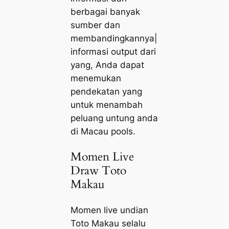
berbagai banyak
sumber dan
membandingkannya|
informasi output dari
yang, Anda dapat
menemukan
pendekatan yang
untuk menambah
peluang untung anda
di Macau pools.
Momen Live
Draw Toto
Makau
Momen live undian
Toto Makau selalu