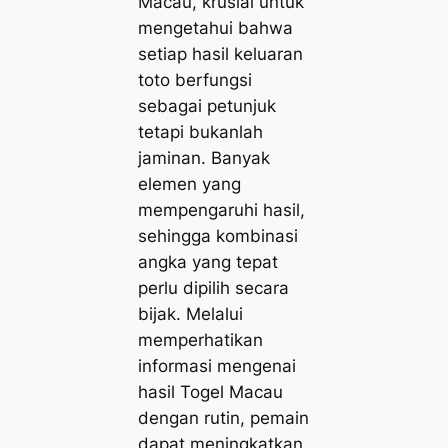
Macau, krusial untuk
mengetahui bahwa
setiap hasil keluaran
toto berfungsi
sebagai petunjuk
tetapi bukanlah
jaminan. Banyak
elemen yang
mempengaruhi hasil,
sehingga kombinasi
angka yang tepat
perlu dipilih secara
bijak. Melalui
memperhatikan
informasi mengenai
hasil Togel Macau
dengan rutin, pemain
dapat meningkatkan