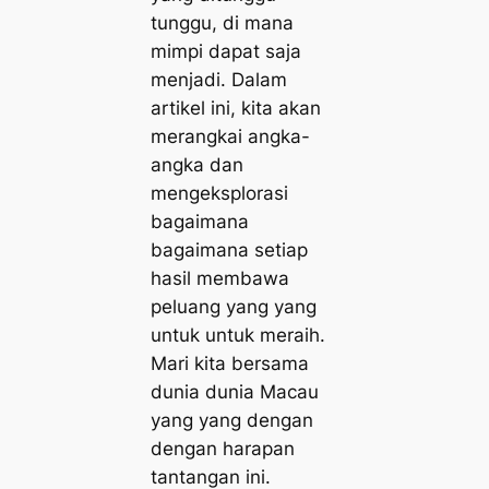
tunggu, di mana
mimpi dapat saja
menjadi. Dalam
artikel ini, kita akan
merangkai angka-
angka dan
mengeksplorasi
bagaimana
bagaimana setiap
hasil membawa
peluang yang yang
untuk untuk meraih.
Mari kita bersama
dunia dunia Macau
yang yang dengan
dengan harapan
tantangan ini.