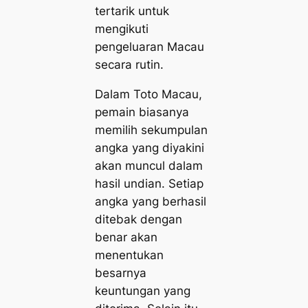
tertarik untuk
mengikuti
pengeluaran Macau
secara rutin.
Dalam Toto Macau,
pemain biasanya
memilih sekumpulan
angka yang diyakini
akan muncul dalam
hasil undian. Setiap
angka yang berhasil
ditebak dengan
benar akan
menentukan
besarnya
keuntungan yang