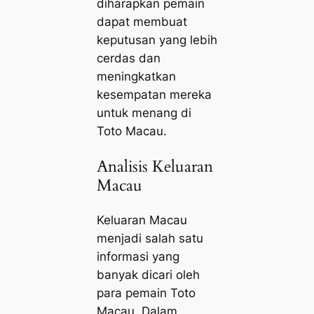
diharapkan pemain
dapat membuat
keputusan yang lebih
cerdas dan
meningkatkan
kesempatan mereka
untuk menang di
Toto Macau.
Analisis Keluaran
Macau
Keluaran Macau
menjadi salah satu
informasi yang
banyak dicari oleh
para pemain Toto
Macau. Dalam