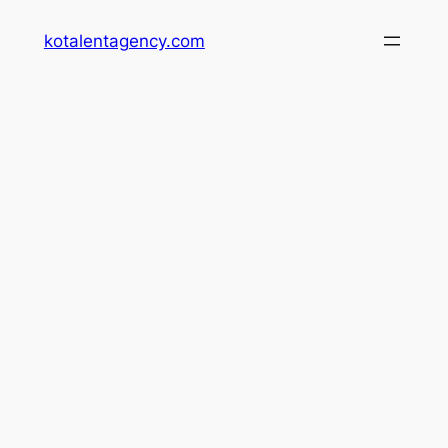
Skip
kotalentagency.com
to
content