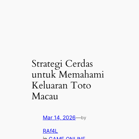
Strategi Cerdas
untuk Memahami
Keluaran Toto
Macau
Mar 14, 2026
—
by
RAf4L
in
GAME ONLINE