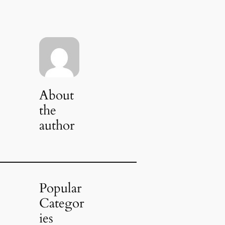
About
the
author
Popular
Categor
ies