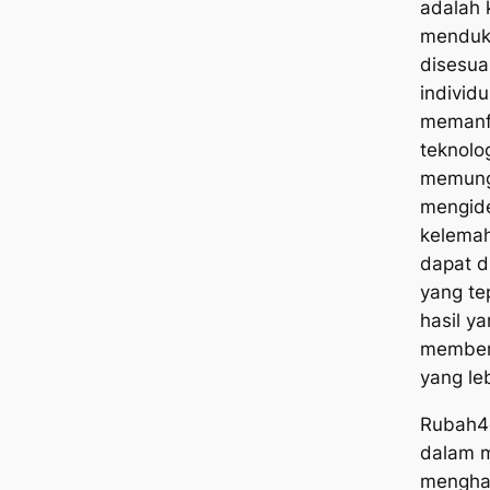
adalah
menduk
disesua
individ
memanfa
teknolo
memung
mengide
kelemah
dapat d
yang tep
hasil y
memberi
yang le
Rubah4d
dalam 
menghad