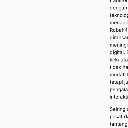
transfo
dengan 
teknolo
menarik
Rubah4d
diranca
meningk
digital
kekuata
tidak h
mudah k
tetapi 
pengala
interakt
Seirin
pesat d
tantan