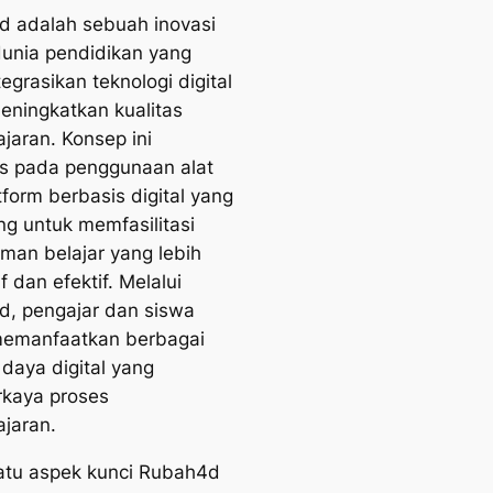
 adalah sebuah inovasi
unia pendidikan yang
egrasikan teknologi digital
eningkatkan kualitas
jaran. Konsep ini
s pada penggunaan alat
tform berbasis digital yang
ng untuk memfasilitasi
man belajar yang lebih
if dan efektif. Melalui
, pengajar dan siswa
memanfaatkan berbagai
daya digital yang
kaya proses
jaran.
atu aspek kunci Rubah4d