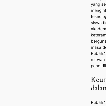
yang se
mengint
teknolo
siswa t
akademi
keteram
berguna
masa de
Rubah4d
relevan
pendidi
Keun
dala
Rubah4