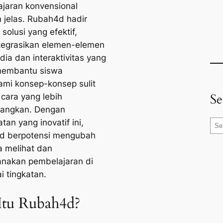
jaran konvensional
 jelas. Rubah4d hadir
solusi yang efektif,
egrasikan elemen-elemen
dia dan interaktivitas yang
membantu siswa
i konsep-konsep sulit
Se
cara yang lebih
angkan. Dengan
an yang inovatif ini,
S
d berpotensi mengubah
e
ta melihat dan
a
nakan pembelajaran di
r
i tingkatan.
c
h
Itu Rubah4d?