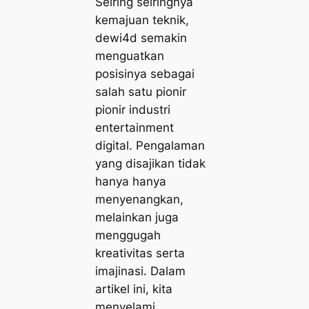
Seiring seiringnya
kemajuan teknik,
dewi4d semakin
menguatkan
posisinya sebagai
salah satu pionir
pionir industri
entertainment
digital. Pengalaman
yang disajikan tidak
hanya hanya
menyenangkan,
melainkan juga
menggugah
kreativitas serta
imajinasi. Dalam
artikel ini, kita
menyelami