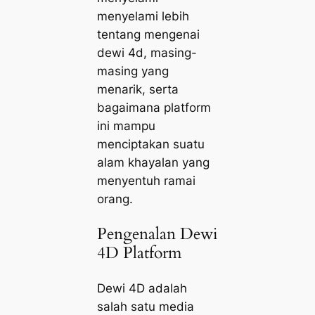
menyelami lebih
tentang mengenai
dewi 4d, masing-
masing yang
menarik, serta
bagaimana platform
ini mampu
menciptakan suatu
alam khayalan yang
menyentuh ramai
orang.
Pengenalan Dewi
4D Platform
Dewi 4D adalah
salah satu media