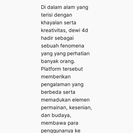
Di dalam alam yang
terisi dengan
khayalan serta
kreativitas, dewi 4d
hadir sebagai
sebuah fenomena
yang yang perhatian
banyak orang.
Platform tersebut
memberikan
pengalaman yang
berbeda serta
memadukan elemen
permainan, kesenian,
dan budaya,
membawa para
penggunanya ke