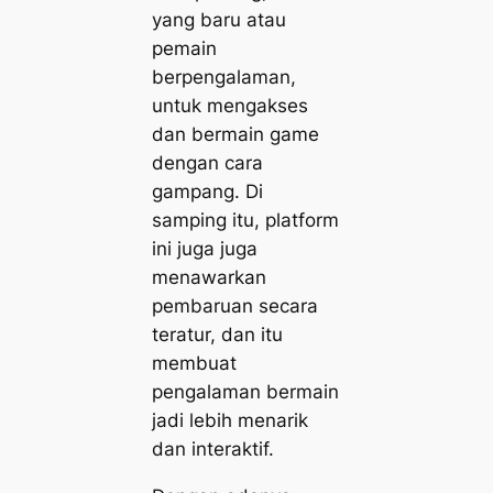
yang baru atau
pemain
berpengalaman,
untuk mengakses
dan bermain game
dengan cara
gampang. Di
samping itu, platform
ini juga juga
menawarkan
pembaruan secara
teratur, dan itu
membuat
pengalaman bermain
jadi lebih menarik
dan interaktif.