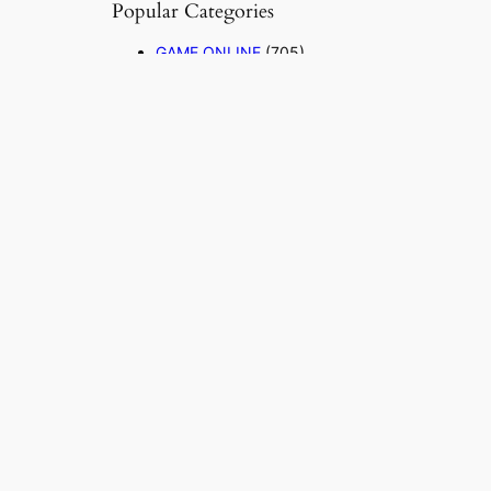
Popular Categories
GAME ONLINE
(705)
Useful Links
Links I found useful and wanted to
share.
Latest inflation report
Financial apps for families
Search the website