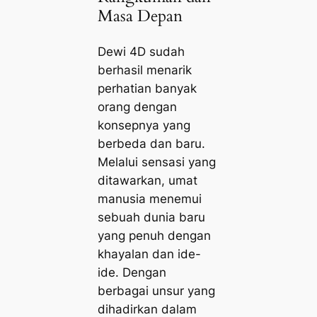
Masa Depan
Dewi 4D sudah
berhasil menarik
perhatian banyak
orang dengan
konsepnya yang
berbeda dan baru.
Melalui sensasi yang
ditawarkan, umat
manusia menemui
sebuah dunia baru
yang penuh dengan
khayalan dan ide-
ide. Dengan
berbagai unsur yang
dihadirkan dalam