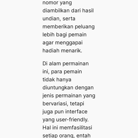
nomor yang
diambilkan dari hasil
undian, serta
memberikan peluang
lebih bagi pemain
agar menggapai
hadiah menarik.
Di alam permainan
ini, para pemain
tidak hanya
diuntungkan dengan
jenis permainan yang
bervariasi, tetapi
juga pun interface
yang user-friendly.
Hal ini memfasilitasi
setiap orang, entah