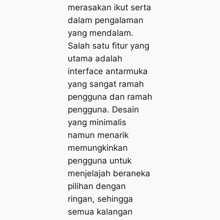
merasakan ikut serta
dalam pengalaman
yang mendalam.
Salah satu fitur yang
utama adalah
interface antarmuka
yang sangat ramah
pengguna dan ramah
pengguna. Desain
yang minimalis
namun menarik
memungkinkan
pengguna untuk
menjelajah beraneka
pilihan dengan
ringan, sehingga
semua kalangan