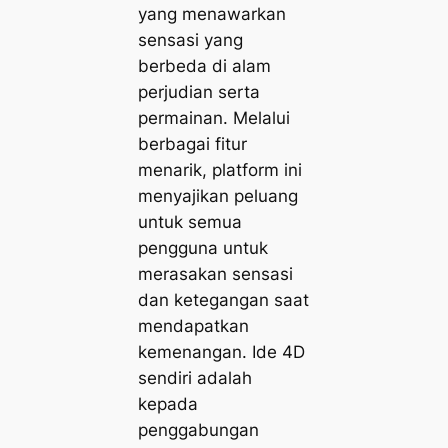
yang menawarkan
sensasi yang
berbeda di alam
perjudian serta
permainan. Melalui
berbagai fitur
menarik, platform ini
menyajikan peluang
untuk semua
pengguna untuk
merasakan sensasi
dan ketegangan saat
mendapatkan
kemenangan. Ide 4D
sendiri adalah
kepada
penggabungan