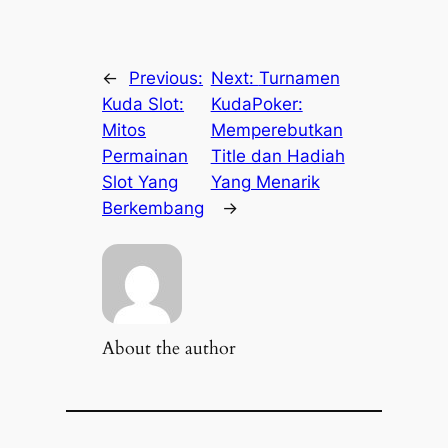
←
Previous:
Next:
Turnamen
Kuda Slot:
KudaPoker:
Mitos
Memperebutkan
Permainan
Title dan Hadiah
Slot Yang
Yang Menarik
Berkembang
→
About the author