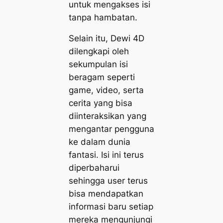
untuk mengakses isi
tanpa hambatan.
Selain itu, Dewi 4D
dilengkapi oleh
sekumpulan isi
beragam seperti
game, video, serta
cerita yang bisa
diinteraksikan yang
mengantar pengguna
ke dalam dunia
fantasi. Isi ini terus
diperbaharui
sehingga user terus
bisa mendapatkan
informasi baru setiap
mereka mengunjungi