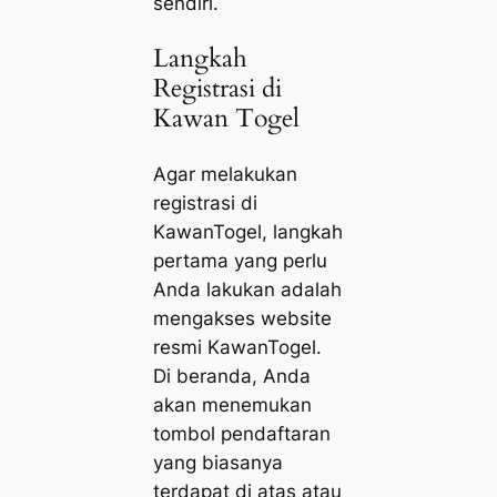
sendiri.
Langkah
Registrasi di
Kawan Togel
Agar melakukan
registrasi di
KawanTogel, langkah
pertama yang perlu
Anda lakukan adalah
mengakses website
resmi KawanTogel.
Di beranda, Anda
akan menemukan
tombol pendaftaran
yang biasanya
terdapat di atas atau