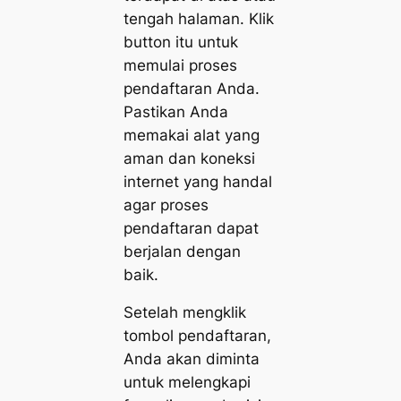
tengah halaman. Klik
button itu untuk
memulai proses
pendaftaran Anda.
Pastikan Anda
memakai alat yang
aman dan koneksi
internet yang handal
agar proses
pendaftaran dapat
berjalan dengan
baik.
Setelah mengklik
tombol pendaftaran,
Anda akan diminta
untuk melengkapi