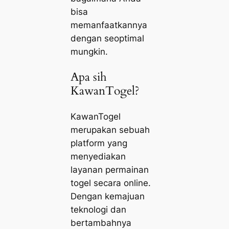
bisa
memanfaatkannya
dengan seoptimal
mungkin.
Apa sih
KawanTogel?
KawanTogel
merupakan sebuah
platform yang
menyediakan
layanan permainan
togel secara online.
Dengan kemajuan
teknologi dan
bertambahnya