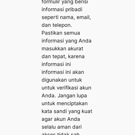
formulir yang berisi
informasi pribadi
seperti nama, email,
dan telepon.
Pastikan semua
informasi yang Anda
masukkan akurat
dan tepat, karena
informasi ini
informasi ini akan
digunakan untuk
untuk verifikasi akun
Anda. Jangan lupa
untuk menciptakan
kata sandi yang kuat
agar akun Anda
selalu aman dari
akses tidak sah.