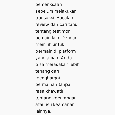
pemeriksaan
sebelum melakukan
transaksi. Bacalah
review dan cari tahu
tentang testimoni
pemain lain. Dengan
memilih untuk
bermain di platform
yang aman, Anda
bisa merasakan lebih
tenang dan
menghargai
permainan tanpa
rasa khawatir
tentang kecurangan
atau isu keamanan
lainnya.