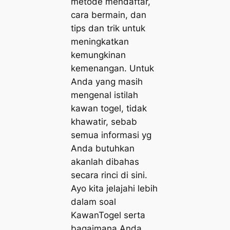
metode mendaftar,
cara bermain, dan
tips dan trik untuk
meningkatkan
kemungkinan
kemenangan. Untuk
Anda yang masih
mengenal istilah
kawan togel, tidak
khawatir, sebab
semua informasi yg
Anda butuhkan
akanlah dibahas
secara rinci di sini.
Ayo kita jelajahi lebih
dalam soal
KawanTogel serta
bagaimana Anda