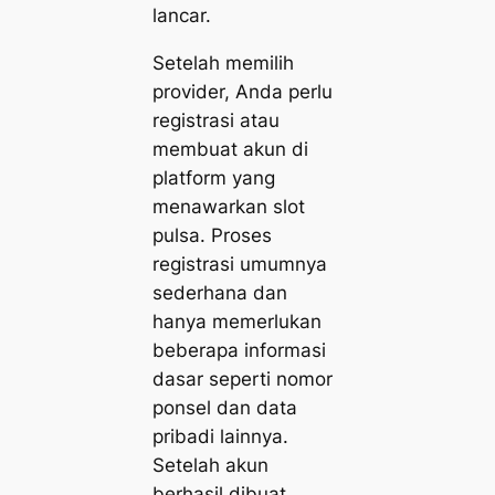
lancar.
Setelah memilih
provider, Anda perlu
registrasi atau
membuat akun di
platform yang
menawarkan slot
pulsa. Proses
registrasi umumnya
sederhana dan
hanya memerlukan
beberapa informasi
dasar seperti nomor
ponsel dan data
pribadi lainnya.
Setelah akun
berhasil dibuat,