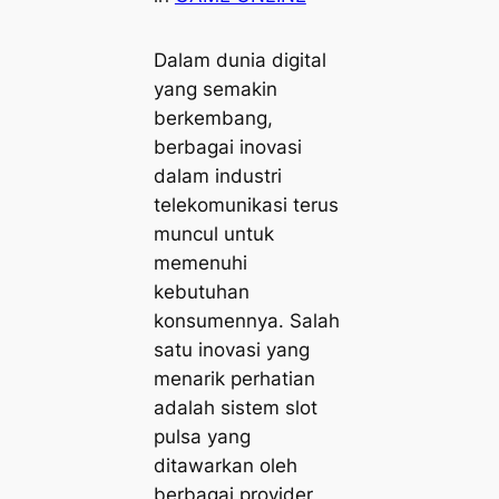
Dalam dunia digital
yang semakin
berkembang,
berbagai inovasi
dalam industri
telekomunikasi terus
muncul untuk
memenuhi
kebutuhan
konsumennya. Salah
satu inovasi yang
menarik perhatian
adalah sistem slot
pulsa yang
ditawarkan oleh
berbagai provider,