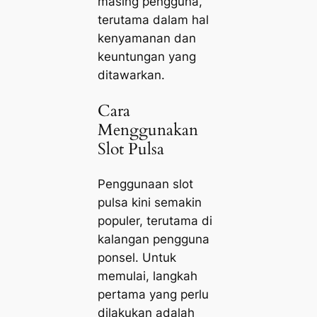
masing pengguna,
terutama dalam hal
kenyamanan dan
keuntungan yang
ditawarkan.
Cara
Menggunakan
Slot Pulsa
Penggunaan slot
pulsa kini semakin
populer, terutama di
kalangan pengguna
ponsel. Untuk
memulai, langkah
pertama yang perlu
dilakukan adalah