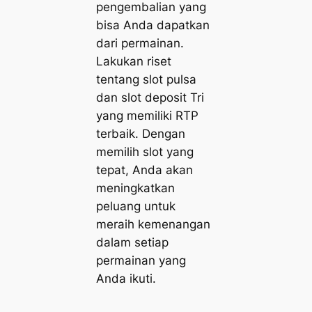
pengembalian yang
bisa Anda dapatkan
dari permainan.
Lakukan riset
tentang slot pulsa
dan slot deposit Tri
yang memiliki RTP
terbaik. Dengan
memilih slot yang
tepat, Anda akan
meningkatkan
peluang untuk
meraih kemenangan
dalam setiap
permainan yang
Anda ikuti.