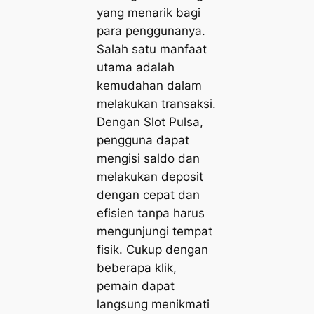
yang menarik bagi
para penggunanya.
Salah satu manfaat
utama adalah
kemudahan dalam
melakukan transaksi.
Dengan Slot Pulsa,
pengguna dapat
mengisi saldo dan
melakukan deposit
dengan cepat dan
efisien tanpa harus
mengunjungi tempat
fisik. Cukup dengan
beberapa klik,
pemain dapat
langsung menikmati