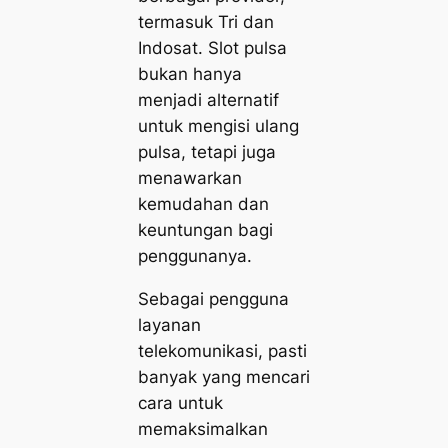
termasuk Tri dan
Indosat. Slot pulsa
bukan hanya
menjadi alternatif
untuk mengisi ulang
pulsa, tetapi juga
menawarkan
kemudahan dan
keuntungan bagi
penggunanya.
Sebagai pengguna
layanan
telekomunikasi, pasti
banyak yang mencari
cara untuk
memaksimalkan