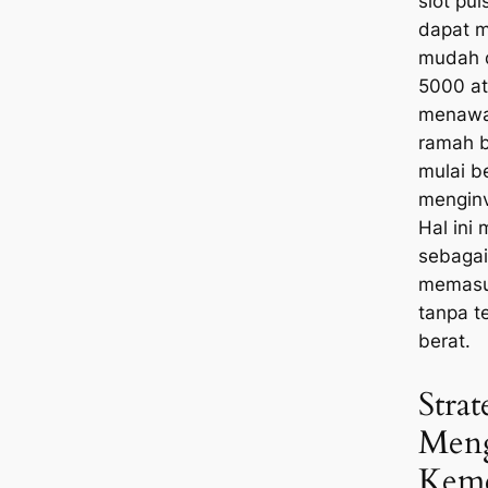
slot pu
dapat m
mudah d
5000 at
menawar
ramah b
mulai b
menginv
Hal ini 
sebagai
memasuk
tanpa t
berat.
Strat
Meng
Kem