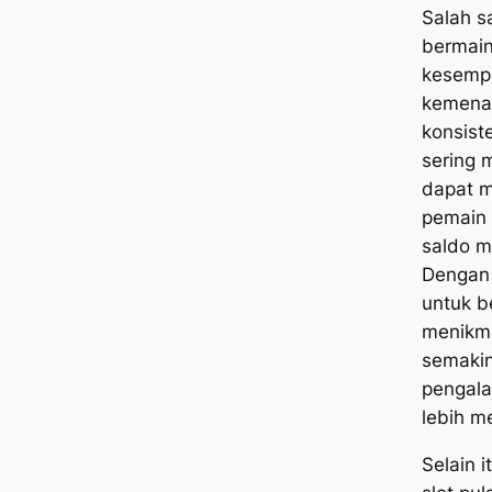
Salah s
bermain
kesempa
kemenan
konsist
sering
dapat m
pemain 
saldo m
Dengan 
untuk b
menikma
semaki
pengal
lebih m
Selain 