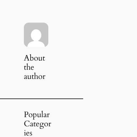
About
the
author
Popular
Categor
ies