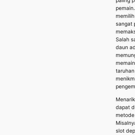
paling 
pemain.
memilih
sangat 
memaks
Salah s
daun ad
memung
memain
taruhan
menikma
pengemb
Menarik
dapat d
metode 
Misalny
slot de