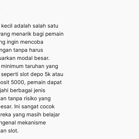
l
 kecil adalah salah satu
 yang menarik bagi pemain
ng ingin mencoba
ngan tanpa harus
arkan modal besar.
 minimum taruhan yang
 seperti slot depo 5k atau
posit 5000, pemain dapat
jahi berbagai jenis
an tanpa risiko yang
besar. Ini sangat cocok
reka yang masih belajar
ngenal mekanisme
an slot.