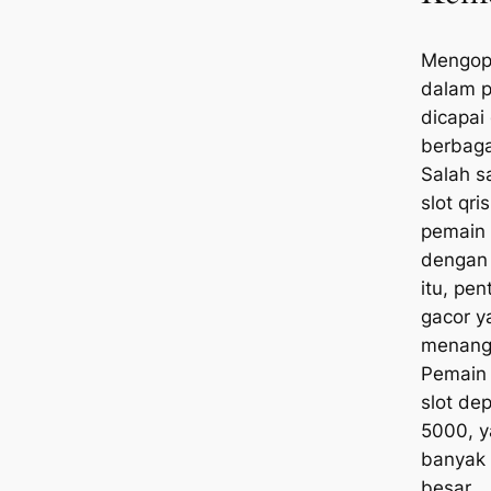
Mengop
dalam p
dicapa
berbaga
Salah s
slot qr
pemain 
dengan 
itu, pen
gacor 
menang 
Pemain
slot dep
5000, y
banyak 
besar.