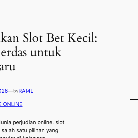
an Slot Bet Kecil:
Cerdas untuk
aru
2026
—
RAf4L
by
 ONLINE
unia perjudian online, slot
 salah satu pilihan yang