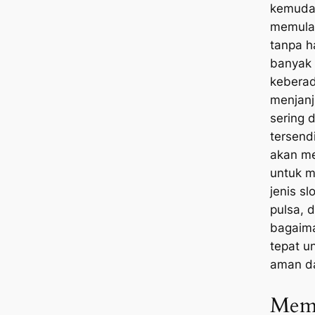
kemuda
memula
tanpa h
banyak 
keberad
menjanj
sering 
tersendi
akan me
untuk 
jenis slo
pulsa, d
bagaima
tepat u
aman d
Mema