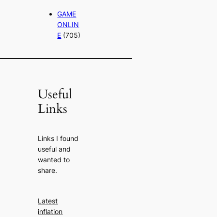
GAME
ONLIN
E
(705)
Useful
Links
Links I found
useful and
wanted to
share.
Latest
inflation