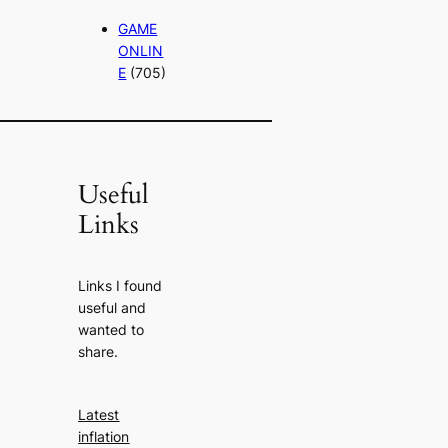
GAME
ONLIN
E
(705)
Useful
Links
Links I found
useful and
wanted to
share.
Latest
inflation