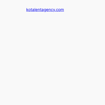
Skip
kotalentagency.com
to
content