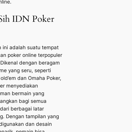
line.
Sih IDN Poker
m ini adalah suatu tempat
an poker online terpopuler
. Dikenal dengan beragam
ame yang seru, seperti
old’em dan Omaha Poker,
ker menyediakan
aman bermain yang
angkan bagi semua
dari berbagai latar
g. Dengan tampilan yang
digunakan dan desain
narik, pemain bisa