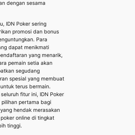
an dengan sesama
tu, IDN Poker sering
ikan promosi dan bonus
enguntungkan. Para
ng dapat menikmati
endaftaran yang menarik,
ra pemain setia akan
atkan segudang
ran spesial yang membuat
untuk terus bermain.
eluruh fitur ini, IDN Poker
 pilihan pertama bagi
 yang hendak merasakan
poker online di tingkat
ih tinggi.