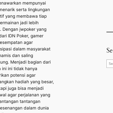
enawarkan mempunyai
i menarik serta lingkungan
tif yang membawa tiap
ermainan jadi lebih
. Dengan jwpoker yang
dari IDN Poker, gamer
kesempatan agar
Se
isipasi dalam masyarakat
namis dan saling
ng. Menjadi bagian dari
S
 ini ini tidak hanya
e
kan potensi agar
a
ngkan hadiah yang besar,
r
tapi juga bisa menjadi
c
wal agar perjalanan yang
h
antangan tantangan
kesenangan dalam dunia