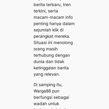
berita terbaru, tren
terkini, serta
macam-macam info
penting hanya dalam
sejumlah klik di
perangkat mereka.
Situasi ini menolong
orang masih
terhubung dengan
dunia dan tidak
ketinggalan berita
yang relevan.
Di samping itu,
Warga88 pun
berfungsi sebagai
wadah untuk