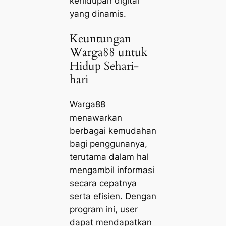
kehidupan digital
yang dinamis.
Keuntungan
Warga88 untuk
Hidup Sehari-
hari
Warga88
menawarkan
berbagai kemudahan
bagi penggunanya,
terutama dalam hal
mengambil informasi
secara cepatnya
serta efisien. Dengan
program ini, user
dapat mendapatkan