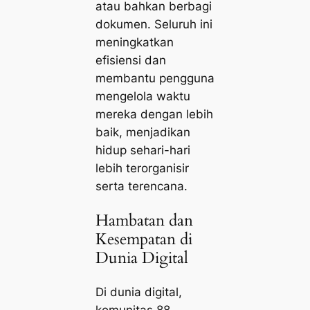
atau bahkan berbagi
dokumen. Seluruh ini
meningkatkan
efisiensi dan
membantu pengguna
mengelola waktu
mereka dengan lebih
baik, menjadikan
hidup sehari-hari
lebih terorganisir
serta terencana.
Hambatan dan
Kesempatan di
Dunia Digital
Di dunia digital,