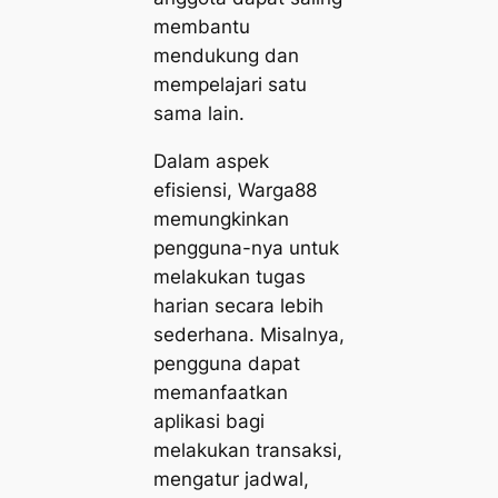
membantu
mendukung dan
mempelajari satu
sama lain.
Dalam aspek
efisiensi, Warga88
memungkinkan
pengguna-nya untuk
melakukan tugas
harian secara lebih
sederhana. Misalnya,
pengguna dapat
memanfaatkan
aplikasi bagi
melakukan transaksi,
mengatur jadwal,