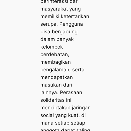
berinteraksi dari
masyarakat yang
memiliki ketertarikan
serupa. Pengguna
bisa bergabung
dalam banyak
kelompok
perdebatan,
membagikan
pengalaman, serta
mendapatkan
masukan dari
lainnya. Perasaan
solidaritas ini
menciptakan jaringan
social yang kuat, di
mana setiap setiap
anggota dapat saling