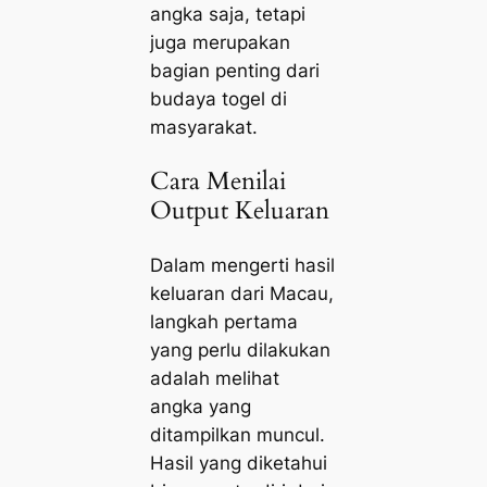
angka saja, tetapi
juga merupakan
bagian penting dari
budaya togel di
masyarakat.
Cara Menilai
Output Keluaran
Dalam mengerti hasil
keluaran dari Macau,
langkah pertama
yang perlu dilakukan
adalah melihat
angka yang
ditampilkan muncul.
Hasil yang diketahui