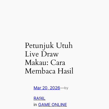
Petunjuk Utuh
Live Draw
Makau: Cara
Membaca Hasil
Mar 20, 2026
—
by
RAf4L
in
GAME ONLINE