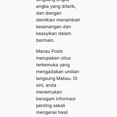
angka yang ditarik,
dan dengan
demikian menambah
kesenangan dan
keasyikan dalam
bermain.
Macau Pools
merupakan situs
terkemuka yang
mengadakan undian
langsung Makau. Di
sini, anda
menemukan
beragam informasi
penting sekali
mengenai hasil