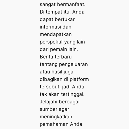
sangat bermanfaat.
Di tempat itu, Anda
dapat bertukar
informasi dan
mendapatkan
perspektif yang lain
dari pemain lain.
Berita terbaru
tentang pengeluaran
atau hasil juga
dibagikan di platform
tersebut, jadi Anda
tak akan tertinggal.
Jelajahi berbagai
sumber agar
meningkatkan
pemahaman Anda