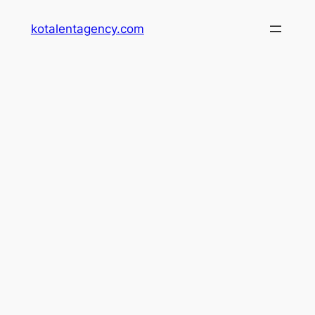
Skip
kotalentagency.com
to
content