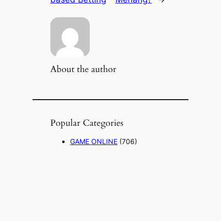
About the author
Popular Categories
GAME ONLINE
(706)
Useful Links
Links I found useful and wanted to