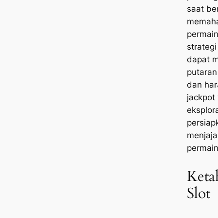
saat be
memaha
permai
strateg
dapat m
putaran
dan ha
jackpot
eksplora
persiap
menjaja
permain
Keta
Slot