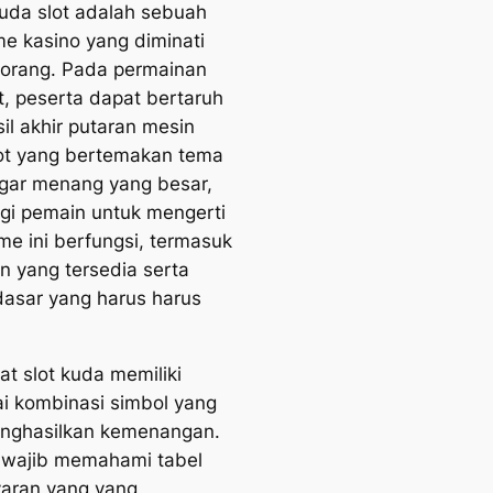
da slot adalah sebuah
me kasino yang diminati
orang. Pada permainan
t, peserta dapat bertaruh
sil akhir putaran mesin
ot yang bertemakan tema
gar menang yang besar,
bagi pemain untuk mengerti
me ini berfungsi, termasuk
on yang tersedia serta
dasar yang harus harus
at slot kuda memiliki
i kombinasi simbol yang
nghasilkan kemenangan.
 wajib memahami tabel
aran yang yang