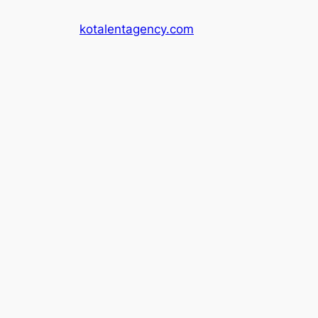
Skip
kotalentagency.com
to
content