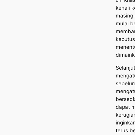
kenali 
masing-
mulai be
memban
keputus
menent
dimaink
Selanjut
mengatu
sebelum
mengat
bersedi
dapat m
kerugia
inginkan
terus b