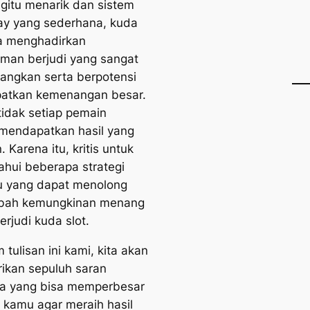
gitu menarik dan sistem
y yang sederhana, kuda
sa menghadirkan
man berjudi yang sangat
ngkan serta berpotensi
atkan kemenangan besar.
 tidak setiap pemain
mendapatkan hasil yang
. Karena itu, kritis untuk
hui beberapa strategi
tu yang dapat menolong
ah kemungkinan menang
erjudi kuda slot.
 tulisan ini kami, kita akan
kan sepuluh saran
a yang bisa memperbesar
 kamu agar meraih hasil