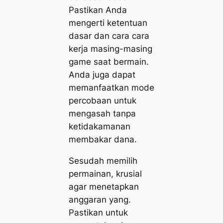
Pastikan Anda
mengerti ketentuan
dasar dan cara cara
kerja masing-masing
game saat bermain.
Anda juga dapat
memanfaatkan mode
percobaan untuk
mengasah tanpa
ketidakamanan
membakar dana.
Sesudah memilih
permainan, krusial
agar menetapkan
anggaran yang.
Pastikan untuk