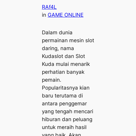
RAf4L
in
GAME ONLINE
Dalam dunia
permainan mesin slot
daring, nama
Kudaslot dan Slot
Kuda mulai menarik
perhatian banyak
pemain.
Popularitasnya kian
baru terutama di
antara penggemar
yang tengah mencari
hiburan dan peluang
untuk meraih hasil
yang baik. Akan