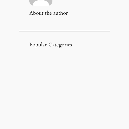
About the author
Popular Categories
GAME ONLINE
(706)
Useful Links
Links I found useful and wanted to
share.
Latest inflation report