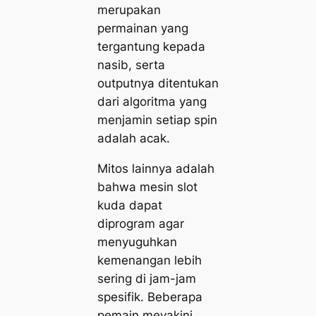
merupakan
permainan yang
tergantung kepada
nasib, serta
outputnya ditentukan
dari algoritma yang
menjamin setiap spin
adalah acak.
Mitos lainnya adalah
bahwa mesin slot
kuda dapat
diprogram agar
menyuguhkan
kemenangan lebih
sering di jam-jam
spesifik. Beberapa
pemain meyakini