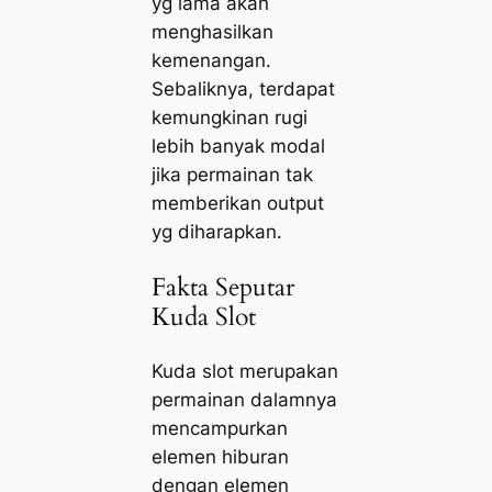
yg lama akan
menghasilkan
kemenangan.
Sebaliknya, terdapat
kemungkinan rugi
lebih banyak modal
jika permainan tak
memberikan output
yg diharapkan.
Fakta Seputar
Kuda Slot
Kuda slot merupakan
permainan dalamnya
mencampurkan
elemen hiburan
dengan elemen