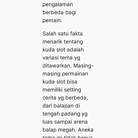
pengalaman
berbeda bagi
pemain.
Salah satu fakta
menarik tentang
kuda slot adalah
variasi tema yg
ditawarkan. Masing-
masing permainan
kuda slot bisa
memiliki setting
cerita yg berbeda,
dari balapan di
tengah padang yg
luas sampai arena
balap megah. Aneka
tema ini tidak hanya