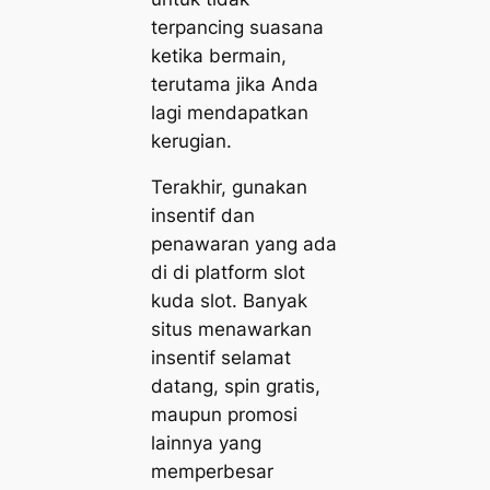
terpancing suasana
ketika bermain,
terutama jika Anda
lagi mendapatkan
kerugian.
Terakhir, gunakan
insentif dan
penawaran yang ada
di di platform slot
kuda slot. Banyak
situs menawarkan
insentif selamat
datang, spin gratis,
maupun promosi
lainnya yang
memperbesar