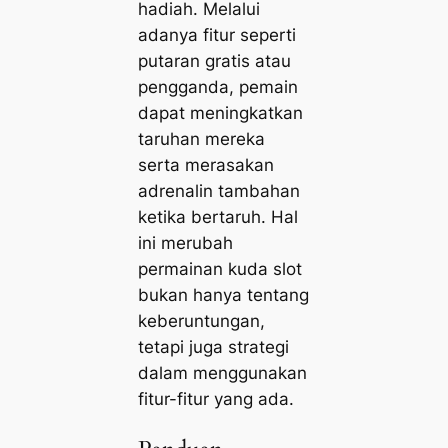
hadiah. Melalui
adanya fitur seperti
putaran gratis atau
pengganda, pemain
dapat meningkatkan
taruhan mereka
serta merasakan
adrenalin tambahan
ketika bertaruh. Hal
ini merubah
permainan kuda slot
bukan hanya tentang
keberuntungan,
tetapi juga strategi
dalam menggunakan
fitur-fitur yang ada.