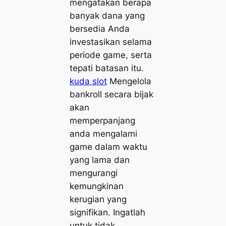
mengatakan berapa
banyak dana yang
bersedia Anda
investasikan selama
periode game, serta
tepati batasan itu.
kuda slot
Mengelola
bankroll secara bijak
akan
memperpanjang
anda mengalami
game dalam waktu
yang lama dan
mengurangi
kemungkinan
kerugian yang
signifikan. Ingatlah
untuk tidak